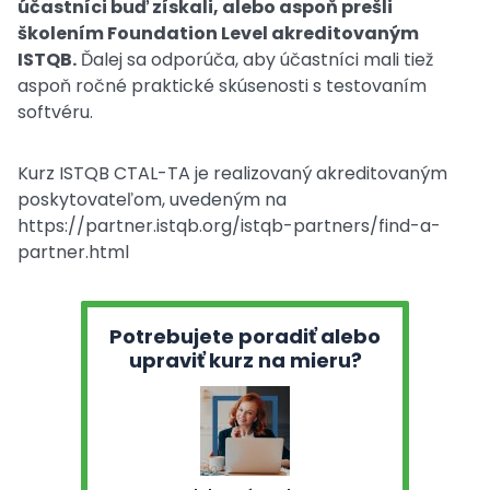
účastníci buď získali, alebo aspoň prešli
školením Foundation Level akreditovaným
ISTQB.
Ďalej sa odporúča, aby účastníci mali tiež
aspoň ročné praktické skúsenosti s testovaním
softvéru.
Kurz ISTQB CTAL-TA je realizovaný akreditovaným
poskytovateľom,
uvedeným na
https://partner.istqb.org/istqb-partners/find-a-
partner.html
Potrebujete poradiť alebo
upraviť kurz na mieru?