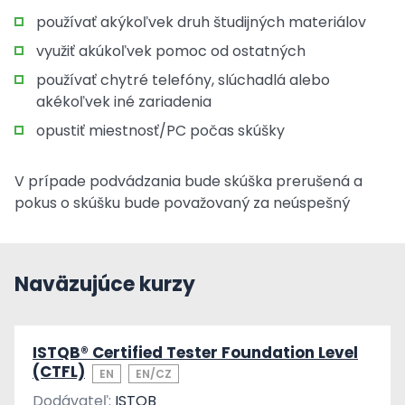
používať akýkoľvek druh študijných materiálov
využiť akúkoľvek pomoc od ostatných
používať chytré telefóny, slúchadlá alebo
akékoľvek iné zariadenia
opustiť miestnosť/PC počas skúšky
V prípade podvádzania bude skúška prerušená a
pokus o skúšku bude považovaný za neúspešný
Naväzujúce kurzy
ISTQB® Certified Tester Foundation Level
(CTFL)
EN
EN/CZ
Dodávateľ:
ISTQB