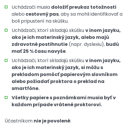
Uchádzači musia
doložiť preukaz totožnosti
alebo
cestovný pas
, aby sa mohli identifikovať a
boli pripustení na skúšku.
Uchádzači, ktorí skladajú skúšku
v inom jazyku,
ako je ich materinský jazyk, alebo majú
zdravotné postihnutie
(napr. dyslexiu),
budú
mať 25 % času navyše
.
Uchádzači, ktorí skladajú skúšku
v inom jazyku,
ako je ich materinský jazyk, si môžu s
prekladom pomôcť papierovým slovníkom
alebo požiadať proktora o preklad na
smartfóne.
Všetky papiere s poznámkami musia byť v
každom prípade vrátené proktorovi.
Účastníkom
nie je povolené
: