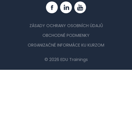
Facebook
Linkedin
YouTube
ZÁSADY OCHRANY OSOBNÍCH ÚDAJŮ
OBCHODNÉ PODMIENKY
ORGANIZAČNÉ INFORMÁCE KU KURZOM
© 2026 EDU Trainings