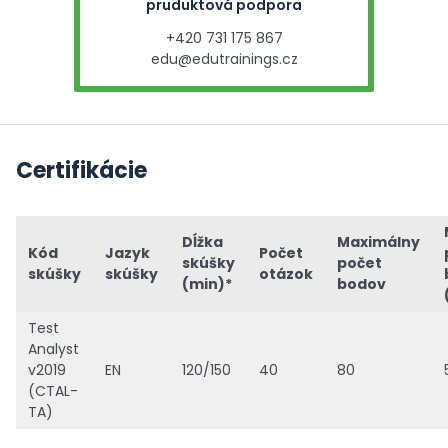
pruduktová podpora
+420 731 175 867
edu@edutrainings.cz
Certifikácie
Dĺžka
Maximálny
Kód
Jazyk
Počet
skúšky
počet
skúšky
skúšky
otázok
(min)*
bodov
Test
Analyst
v2019
EN
120/150
40
80
(CTAL-
TA)