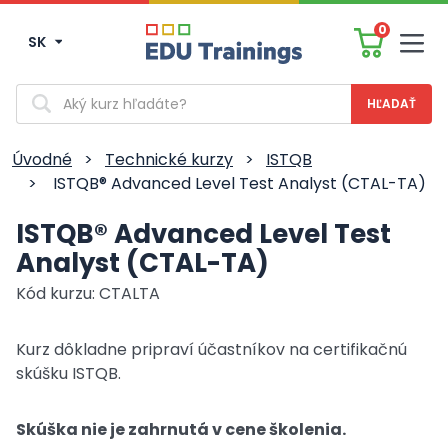
0
SK
Men
Vyhľadávanie
Úvodné
>
Technické kurzy
>
ISTQB
>
ISTQB® Advanced Level Test Analyst (CTAL-TA)
ISTQB® Advanced Level Test
Analyst (CTAL-TA)
Kód kurzu: CTALTA
Kurz dôkladne pripraví účastníkov na certifikačnú
skúšku ISTQB.
Skúška nie je zahrnutá v cene školenia.