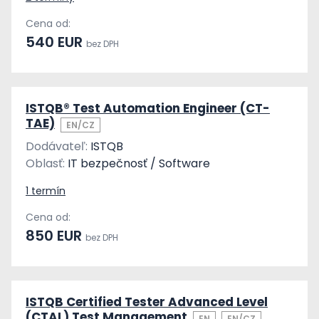
Cena od:
540 EUR
bez DPH
ISTQB® Test Automation Engineer (CT-
TAE)
EN/CZ
Dodávateľ:
ISTQB
Oblasť:
IT bezpečnosť / Software
1 termín
Cena od:
850 EUR
bez DPH
ISTQB Certified Tester Advanced Level
(CTAL) Test Management
EN
EN/CZ