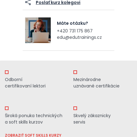
Poslať kurz kolegovi
Máte otázku?
+420 731 175 867
edu@edutrainings.cz
Odborní
Mezinárodne
certifikovaní lektori
uznávané certifikácie
Široká ponuka technických
Skvelý zákaznicky
a soft skills kurzov
servis
ZOBRAZIŤ SOFT SKILLS KURZY