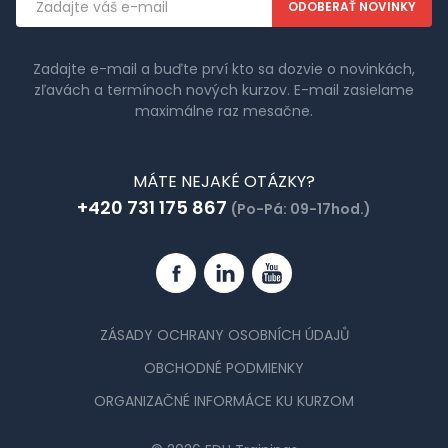
adresa
Zadajte e-mail a buďte prví kto sa dozvie o novinkách,
zľavách a termínoch nových kurzov. E-mail zasielame
maximálne raz mesačne.
MÁTE NEJAKÉ OTÁZKY?
+420 731 175 867
(Po-Pá: 09-17hod.)
Facebook
Linkedin
YouTube
ZÁSADY OCHRANY OSOBNÍCH ÚDAJŮ
OBCHODNÉ PODMIENKY
ORGANIZAČNÉ INFORMÁCE KU KURZOM