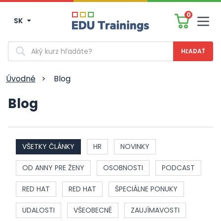
0
SK
Men
Vyhľadávanie
Úvodné
>
Blog
Blog
VŠETKY ČLÁNKY
HR
NOVINKY
OD ANNY PRE ŽENY
OSOBNOSTI
PODCAST
RED HAT
RED HAT
ŠPECIÁLNE PONUKY
UDALOSTI
VŠEOBECNÉ
ZAUJÍMAVOSTI