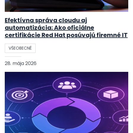
Efektívna správa cloudu aj
automatizácia: Ako oficiálne
certifikácie Red Hat posúvajú firemné IT
VŠEOBECNÉ
28. mája 2026