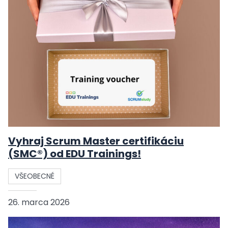
Vyhraj Scrum Master certifikáciu
(SMC®) od EDU Trainings!
VŠEOBECNÉ
26. marca 2026