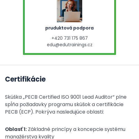
pruduktová podpora
+420 731 175 867
edu@edutrainings.cz
Certifikácie
Skúška „PECB Certified ISO 9001 Lead Auditor“ plne
spĺňa požiadavky programu skúšok a certifikácie
PECB (ECP). Pokrýva nasledujúce oblasti:
Oblasť 1:
Základné princípy a koncepcie systému
manažérstva kvality