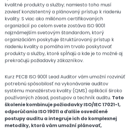
kvalitné produkty a služby; namiesto toho musí
zaviesť konzistentný a plánovaný prístup k riadeniu
kvality. S viac ako miliónom certifikovaných
organizácií po celom svete zostáva ISO 9001
najznámejším svetovým štandardom, ktorý
organizáciám poskytuje štruktúrovaný prístup k
riadeniu kvality a pomáha im trvalo poskytovať
produkty a služby, ktoré spĺňajú a kde je to možné aj
prekračujú požiadavky zákazníkov.
Kurz PECB ISO 9001 Lead Auditor vám umožní rozvinúť
potrebnú spôsobilosť na vykonávanie auditov
systému manažérstva kvality (QMS) aplikácií široko
používaných zásad, postupov a techník auditu.
Toto
školenie kombinuje požiadavky ISO/IEC 17021-1,
odporúčania ISO 19011 a ďalšie osvedčené
postupy auditu a integruje ich do komplexnej
metodiky, ktorá vám umožní plánovať,