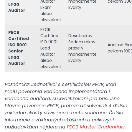
Auditor
manažmente
celkom 300
Lead
Exam
kvality
Auditor
alebo
ekvivalent
PECB
PECB
Certified
Desať rokov:
Certified
ISO 9001
Sedem rokov
ISO 9001
Auditná čin
Lead
praxe v
Senior
celkom 100
Auditor
manažmente
Lead
alebo
kvality
Auditor
ekvivalent
Poznámka: Jednotlivci s certifikáciou PECB, ktorí
majú poverenia vedúceho implementátora i
vedúceho audítora, sú kvalifikovaní pre príslušné
hlavné poverenie PECB, pretože absolvovali 4 ďalšie
základné skúšky súvisiace s touto schémou. Ďalšie
informácie o základných skúškach a celkových
požiadavkách nájdete na
PECB Master Credentials
.