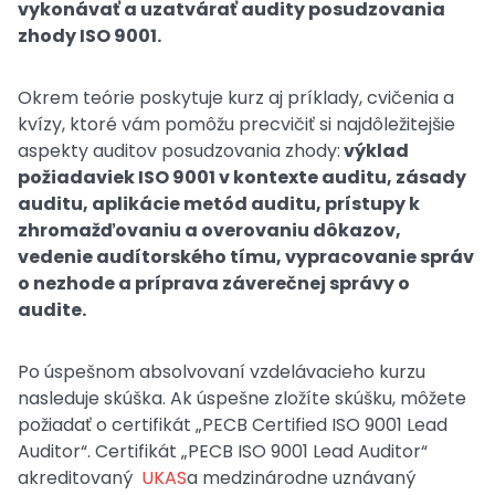
vykonávať a uzatvárať audity posudzovania
zhody ISO 9001.
Okrem teórie poskytuje kurz aj príklady, cvičenia a
kvízy, ktoré vám pomôžu precvičiť si najdôležitejšie
aspekty auditov posudzovania zhody:
výklad
požiadaviek ISO 9001 v kontexte auditu, zásady
auditu, aplikácie metód auditu, prístupy k
zhromažďovaniu a overovaniu dôkazov,
vedenie audítorského tímu, vypracovanie správ
o nezhode a príprava záverečnej správy o
audite.
Po úspešnom absolvovaní vzdelávacieho kurzu
nasleduje skúška. Ak úspešne zložíte skúšku, môžete
požiadať o certifikát „PECB Certified ISO 9001 Lead
Auditor“. Certifikát „PECB ISO 9001 Lead Auditor“
akreditovaný
UKAS
a medzinárodne uznávaný