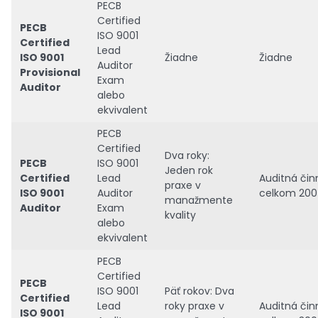
PECB
Certified
PECB
ISO 9001
Certified
Lead
ISO 9001
Žiadne
Žiadne
Auditor
Provisional
Exam
Auditor
alebo
ekvivalent
PECB
Certified
Dva roky:
PECB
ISO 9001
Jeden rok
Certified
Lead
Auditná čin
praxe v
ISO 9001
Auditor
celkom 200
manažmente
Auditor
Exam
kvality
alebo
ekvivalent
PECB
Certified
PECB
ISO 9001
Päť rokov: Dva
Certified
Lead
roky praxe v
Auditná čin
ISO 9001