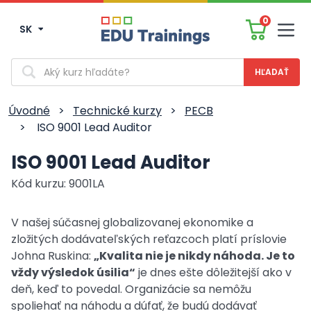
0
SK
Men
Vyhľadávanie
Úvodné
>
Technické kurzy
>
PECB
>
ISO 9001 Lead Auditor
ISO 9001 Lead Auditor
Kód kurzu: 9001LA
V našej súčasnej globalizovanej ekonomike a
zložitých dodávateľských reťazcoch platí príslovie
Johna Ruskina:
„Kvalita nie je nikdy náhoda. Je to
vždy výsledok úsilia“
je dnes ešte dôležitejší ako v
deň, keď to povedal. Organizácie sa nemôžu
spoliehať na náhodu a dúfať, že budú dodávať