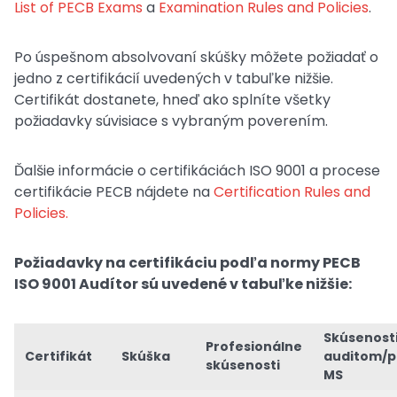
List of PECB Exams
a
Examination Rules and Policies
.
Po úspešnom absolvovaní skúšky môžete požiadať o
jedno z certifikácií uvedených v tabuľke nižšie.
Certifikát dostanete, hneď ako splníte všetky
požiadavky súvisiace s vybraným poverením.
Ďalšie informácie o certifikáciách ISO 9001 a procese
certifikácie PECB nájdete na
Certification Rules and
Policies.
Požiadavky na certifikáciu podľa normy PECB
ISO 9001 Audítor sú uvedené v tabuľke nižšie:
Skúsenosti
Profesionálne
Certifikát
Skúška
auditom/
skúsenosti
MS