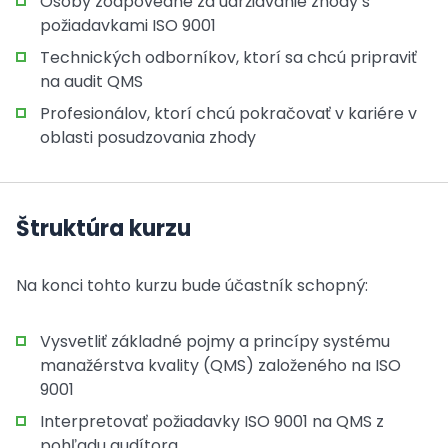
Osoby zodpovedné za udržiavanie zhody s
požiadavkami ISO 9001
Technických odborníkov, ktorí sa chcú pripraviť
na audit QMS
Profesionálov, ktorí chcú pokračovať v kariére v
oblasti posudzovania zhody
Štruktúra kurzu
Na konci tohto kurzu bude účastník schopný:
Vysvetliť základné pojmy a princípy systému
manažérstva kvality (QMS) založeného na ISO
9001
Interpretovať požiadavky ISO 9001 na QMS z
pohľadu audítora