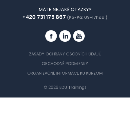
MÁTE NEJAKÉ OTÁZKY?
+420 731 175 867
(Po-Pá: 09-17hod.)
Facebook
Linkedin
YouTube
ZÁSADY OCHRANY OSOBNÍCH ÚDAJŮ
OBCHODNÉ PODMIENKY
ORGANIZAČNÉ INFORMÁCE KU KURZOM
© 2026 EDU Trainings