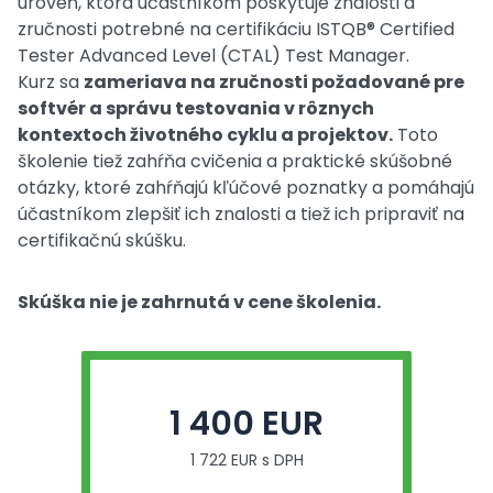
úroveň, ktorá účastníkom poskytuje znalosti a
zručnosti potrebné na certifikáciu ISTQB® Certified
Tester Advanced Level (CTAL) Test Manager.
Kurz sa
zameriava na zručnosti požadované pre
softvér a správu testovania v rôznych
kontextoch životného cyklu a projektov.
Toto
školenie tiež zahŕňa cvičenia a praktické skúšobné
otázky, ktoré zahŕňajú kľúčové poznatky a pomáhajú
účastníkom zlepšiť ich znalosti a tiež ich pripraviť na
certifikačnú skúšku.
Skúška nie je zahrnutá v cene školenia.
1 400 EUR
1 722 EUR s DPH