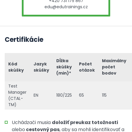
+420 731 175 867
edu@edutrainings.cz
Certifikácie
Dĺžka
Maximálny
Kód
Jazyk
Počet
skúšky
počet
skúšky
skúšky
otázok
(min)*
bodov
Test
Manager
EN
180/225
65
115
(CTAL-
TM)
Uchádzači musia
doložiť preukaz totožnosti
alebo
cestovný pas
, aby sa mohli identifikovať a