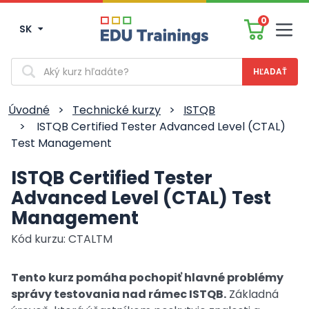
0
SK
Men
Vyhľadávanie
Úvodné
>
Technické kurzy
>
ISTQB
>
ISTQB Certified Tester Advanced Level (CTAL)
Test Management
ISTQB Certified Tester
Advanced Level (CTAL) Test
Management
Kód kurzu: CTALTM
Tento kurz pomáha pochopiť hlavné problémy
správy testovania nad rámec ISTQB.
Základná