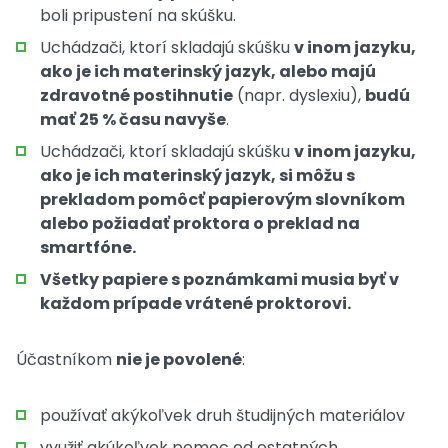
boli pripustení na skúšku.
Uchádzači, ktorí skladajú skúšku
v inom jazyku,
ako je ich materinský jazyk, alebo majú
zdravotné postihnutie
(napr. dyslexiu),
budú
mať 25 % času navyše
.
Uchádzači, ktorí skladajú skúšku
v inom jazyku,
ako je ich materinský jazyk, si môžu s
prekladom pomôcť papierovým slovníkom
alebo požiadať proktora o preklad na
smartfóne.
Všetky papiere s poznámkami musia byť v
každom prípade vrátené proktorovi.
Účastníkom
nie je povolené
:
používať akýkoľvek druh študijných materiálov
využiť akúkoľvek pomoc od ostatných