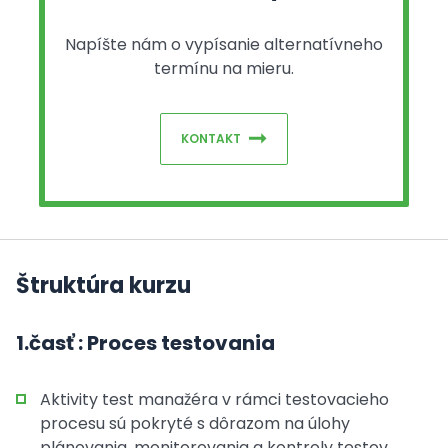
Napíšte nám o vypísanie alternatívneho
termínu na mieru.
KONTAKT
Štruktúra kurzu
1.časť : Proces testovania
Aktivity test manažéra v rámci testovacieho
procesu sú pokryté s dôrazom na úlohy
plánovania, monitorovania a kontroly testov.