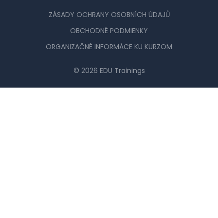
ZÁSADY OCHRANY OSOBNÍCH ÚDAJŮ
OBCHODNÉ PODMIENKY
ORGANIZAČNÉ INFORMÁCE KU KURZOM
© 2026 EDU Trainings