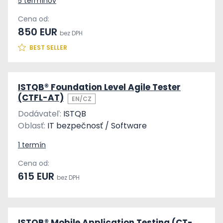
5 termínov
Cena od:
850 EUR
bez DPH
BEST SELLER
ISTQB® Foundation Level Agile Tester
(CTFL-AT)
EN/CZ
Dodávateľ:
ISTQB
Oblasť:
IT bezpečnosť / Software
1 termín
Cena od:
615 EUR
bez DPH
ISTQB® Mobile Application Testing (CT-