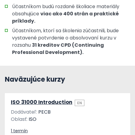
Účastníkom budú rozdané školiace materiály
obsahujúce
viac ako 400 strán a praktické
príklady.
Účastníkom, ktorí sa školenia zúčastnili, bude
vystavené potvrdenie o absolvovaní kurzu v
rozsahu
31 kreditov CPD (Continuing
Professional Development).
Naväzujúce kurzy
ISO 31000 Introduction
EN
Dodávateľ:
PECB
Oblasť:
ISO
1 termín