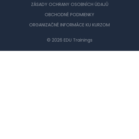
ZÁSADY OCHRANY OSOBNÍCH ÚDAJŮ
OBCHODNÉ PODMIENKY
ORGANIZAČNÉ INFORMÁCE KU KURZOM
© 2026 EDU Trainings