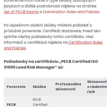
Konkrétne informácie o type skúšky, dostupných
jazykoch a ďalšie podrobnosti nájdete na stránke
List of PECB Exams
a
Examination Rules and Policies
.
Po úspešnom zložení skúšky môžete požiadať o
príslušné poverenie. Certifikát dostanete, hneď ako
splníte všetky požiadavky tohto certifikátu. Viac
informácií o certifikácii nájdete na
Certification Rules
and Policies
.
Požiadavky na certifikáciu „PECB Certified ISO
31000 Lead Risk Manager“ sú:
Skúsenost
Profesionálne
Poverenie
Skúška
s riadením
skúsenosti
rizík
PECB
PECB
Certified