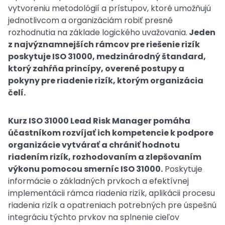
vytvoreniu metodológií a prístupov, ktoré umožňujú
jednotlivcom a organizáciám robiť presné
rozhodnutia na základe logického uvažovania.
Jeden
z najvýznamnejších rámcov pre riešenie rizík
poskytuje ISO 31000, medzinárodný štandard,
ktorý zahŕňa princípy, overené postupy a
pokyny pre riadenie rizík, ktorým organizácia
čelí.
Kurz ISO 31000 Lead Risk Manager pomáha
účastníkom rozvíjať ich kompetencie k podpore
organizácie vytvárať a chrániť hodnotu
riadením rizík, rozhodovaním a zlepšovaním
výkonu pomocou smerníc ISO 31000.
Poskytuje
informácie o základných prvkoch a efektívnej
implementácii rámca riadenia rizík, aplikácii procesu
riadenia rizík a opatreniach potrebných pre úspešnú
integráciu týchto prvkov na splnenie cieľov