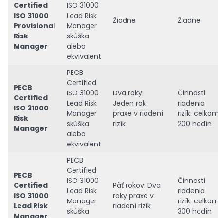
Certified
ISO 31000
ISO 31000
Lead Risk
Žiadne
Žiadne
Provisional
Manager
Risk
skúška
Manager
alebo
ekvivalent
PECB
Certified
PECB
ISO 31000
Dva roky:
Činnosti
Certified
Lead Risk
Jeden rok
riadenia
ISO 31000
Manager
praxe v riadení
rizík: celko
Risk
skúška
rizík
200 hodín
Manager
alebo
ekvivalent
PECB
Certified
PECB
ISO 31000
Činnosti
Certified
Päť rokov: Dva
Lead Risk
riadenia
ISO 31000
roky praxe v
Manager
rizík: celko
Lead Risk
riadení rizík
skúška
300 hodín
Manager