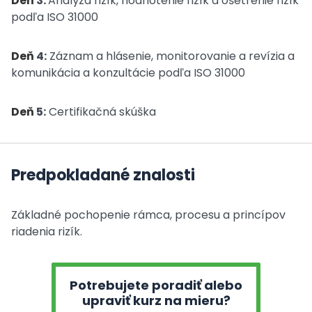
Deň
3:
Analýza rizík, hodnotenie rizík a ošetrenie rizík
podľa ISO 31000
Deň
4:
Záznam a hlásenie, monitorovanie a revízia a
komunikácia a konzultácie podľa ISO 31000
Deň
5:
Certifikačná skúška
Predpokladané znalosti
Základné pochopenie rámca, procesu a princípov
riadenia rizík.
Potrebujete poradiť alebo
upraviť kurz na mieru?