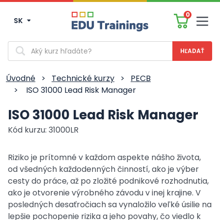
0
SK
Men
Vyhľadávanie
Úvodné
>
Technické kurzy
>
PECB
>
ISO 31000 Lead Risk Manager
ISO 31000 Lead Risk Manager
Kód kurzu: 31000LR
Riziko je prítomné v každom aspekte nášho života,
od všedných každodenných činností, ako je výber
cesty do práce, až po zložité podnikové rozhodnutia,
ako je otvorenie výrobného závodu v inej krajine. V
posledných desaťročiach sa vynaložilo veľké úsilie na
lepšie pochopenie rizika a jeho povahy, čo viedlo k