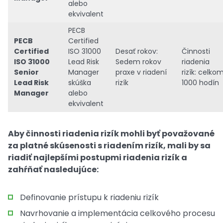
alebo
ekvivalent
PECB
PECB
Certified
Certified
ISO 31000
Desať rokov:
Činnosti
ISO 31000
Lead Risk
Sedem rokov
riadenia
Senior
Manager
praxe v riadení
rizík: celko
Lead Risk
skúška
rizík
1000 hodín
Manager
alebo
ekvivalent
Aby činnosti riadenia rizík mohli byť považované
za platné skúsenosti s riadením rizík, mali by sa
riadiť najlepšími postupmi riadenia rizík a
zahŕňať nasledujúce:
Definovanie prístupu k riadeniu rizík
Navrhovanie a implementácia celkového procesu