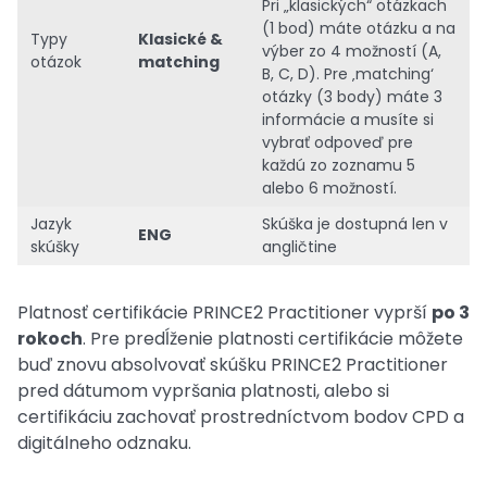
Pri „klasických“ otázkach
(1 bod) máte otázku a na
Typy
Klasické &
výber zo 4 možností (A,
otázok
matching
B, C, D). Pre ‚matching‘
otázky (3 body) máte 3
informácie a musíte si
vybrať odpoveď pre
každú zo zoznamu 5
alebo 6 možností.
Jazyk
Skúška je dostupná len v
ENG
skúšky
angličtine
Platnosť certifikácie PRINCE2 Practitioner vyprší
po 3
rokoch
. Pre predĺženie platnosti certifikácie môžete
buď znovu absolvovať skúšku PRINCE2 Practitioner
pred dátumom vypršania platnosti, alebo si
certifikáciu zachovať prostredníctvom bodov CPD a
digitálneho odznaku.