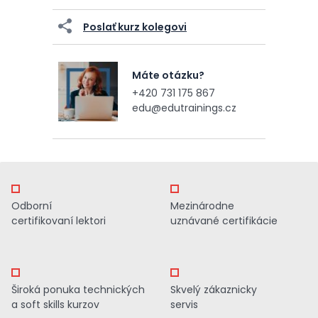
Poslať kurz kolegovi
Máte otázku?
+420 731 175 867
edu@edutrainings.cz
Odborní
Mezinárodne
certifikovaní lektori
uznávané certifikácie
Široká ponuka technických
Skvelý zákaznicky
a soft skills kurzov
servis