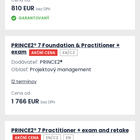
Cena od:
810 EUR
bez DPH
GARANTOVANÝ
PRINCE2® 7 Foundation & Practitioner +
exam
AKČNÍ CENA
EN/CZ
Dodávateľ:
PRINCE2®
Oblasť:
Projektový management
12 termínov
Cena od:
1 766 EUR
bez DPH
PRINCE2® 7 Practitioner + exam and retake
AKČNÍ CENA
EN/CZ
EN