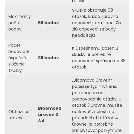
minút.
Skúška obsahuje 68
Maximálny
otázok, každá správna
počet
68 bodov
odpoveď je za 1 bod. Za
bodov
zlú odpoveď sa body
neodčítajú.
Počet
K úspešnému zloženiu
bodov pre
skúšky je potrebné
úspešné
38 bodov
odpovedať správne na 38
zloženie
otázok.
skúšky
„Bloomova úroveň“
popisuje typ myslenia
potrebného na
zodpovedanie otázky. U
otázok 3.úrovne, musíte
Bloomova
Obtiažnosť
aplikovať znalosti na
úroveň 3
otázok
príkladoch. U otázok 4.
&4
úrovne, je potrebné
zanalyzovať poskytnuté