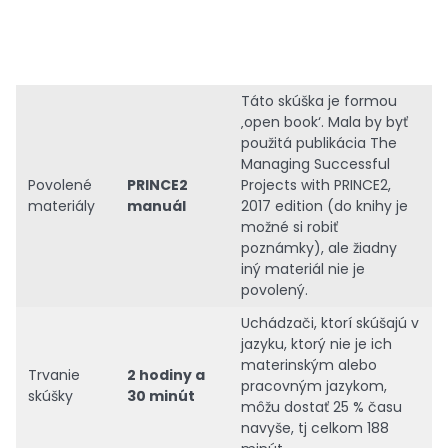
Táto skúška je formou
‚open book‘. Mala by byť
použitá publikácia The
Managing Successful
Povolené
PRINCE2
Projects with PRINCE2,
materiály
manuál
2017 edition (do knihy je
možné si robiť
poznámky), ale žiadny
iný materiál nie je
povolený.
Uchádzači, ktorí skúšajú v
jazyku, ktorý nie je ich
materinským alebo
Trvanie
2 hodiny a
pracovným jazykom,
skúšky
30 minút
môžu dostať 25 % času
navyše, tj celkom 188