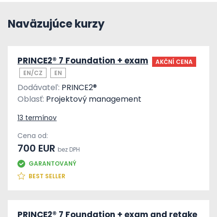
Naväzujúce kurzy
PRINCE2® 7 Foundation + exam
AKČNÍ CENA
EN/CZ
EN
Dodávateľ:
PRINCE2®
Oblasť:
Projektový management
13 termínov
Cena od:
700 EUR
bez DPH
GARANTOVANÝ
BEST SELLER
PRINCE2® 7 Foundation + exam and retake