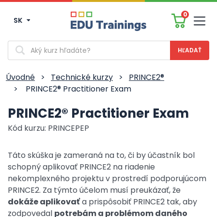
0
SK
Men
Vyhľadávanie
Úvodné
>
Technické kurzy
>
PRINCE2®
>
PRINCE2® Practitioner Exam
PRINCE2® Practitioner Exam
Kód kurzu: PRINCEPEP
Táto skúška je zameraná na to, či by účastník bol
schopný aplikovať PRINCE2 na riadenie
nekomplexného projektu v prostredí podporujúcom
PRINCE2. Za týmto účelom musí preukázať, že
dokáže aplikovať
a prispôsobiť PRINCE2 tak, aby
zodpovedal
potrebám a problémom daného