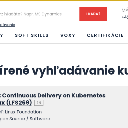
ie
MÁ
+42
adávanie
Y
SOFT SKILLS
VOXY
CERTIFIKÁCIE
írené vyhľadávanie k
: Continuous Delivery on Kubernetes
ux (LFS269)
EN
ľ:
Linux Foundation
pen Source / Software