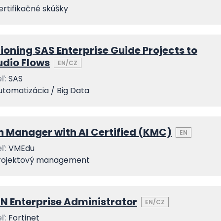
ertifikačné skúšky
ioning SAS Enterprise Guide Projects to
udio Flows
EN/CZ
ľ:
SAS
utomatizácia / Big Data
 Manager with AI Certified (KMC)
EN
ľ:
VMEdu
rojektový management
 Enterprise Administrator
EN/CZ
ľ:
Fortinet