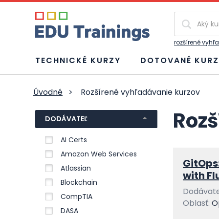
Vyhľadávan
rozšírené vyhľ
TECHNICKÉ KURZY
DOTOVANÉ KURZ
Úvodné
>
Rozšírené vyhľadávanie kurzov
Rozš
DODÁVATEĽ
AI Certs
Amazon Web Services
GitOps
Atlassian
with Fl
Blockchain
Dodávate
CompTIA
Oblasť:
O
DASA