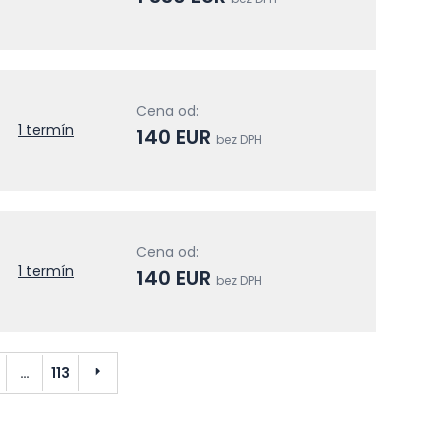
Cena od:
1 termín
140 EUR
bez DPH
Cena od:
1 termín
140 EUR
bez DPH
Ďalší
…
113