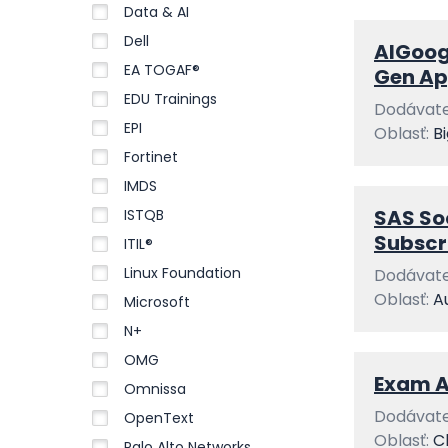
Data & AI
Dell
AIGoogl
EA TOGAF®
Gen Ap
EDU Trainings
Dodávate
EPI
Oblasť:
B
Fortinet
IMDS
SAS So
ISTQB
Subscr
ITIL®
Linux Foundation
Dodávate
Oblasť:
A
Microsoft
N+
OMG
Exam A
Omnissa
Dodávate
OpenText
Oblasť:
C
Palo Alto Networks