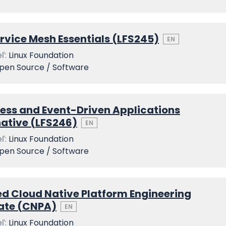
ervice Mesh Essentials (LFS245)
EN
ľ:
Linux Foundation
pen Source / Software
less and Event-Driven Applications
native (LFS246)
EN
ľ:
Linux Foundation
pen Source / Software
ed Cloud Native Platform Engineering
ate (CNPA)
EN
ľ:
Linux Foundation