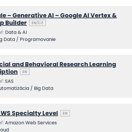
e – Generative AI – Google AI Vertex &
p Builder
EN/CZ
ľ:
Data & AI
ig Data / Programovanie
cial and Behavioral Research​ Learning
iption
EN
ľ:
SAS
utomatizácia / Big Data
WS Specialty Level
EN
ľ:
Amazon Web Services
loud