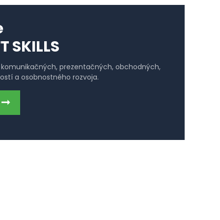
e
T SKILLS
y komunikačných, prezentačných, obchodných,
stí a osobnostného rozvoja.