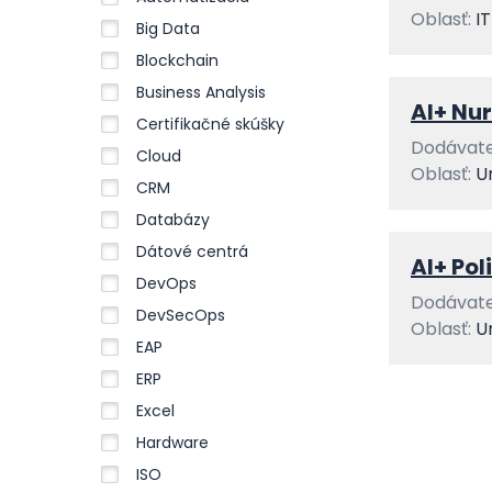
Oblasť:
I
Big Data
Blockchain
Business Analysis
AI+ Nu
Certifikačné skúšky
Dodávate
Cloud
Oblasť:
U
CRM
Databázy
Dátové centrá
AI+ Po
DevOps
Dodávate
DevSecOps
Oblasť:
U
EAP
ERP
Excel
Hardware
ISO