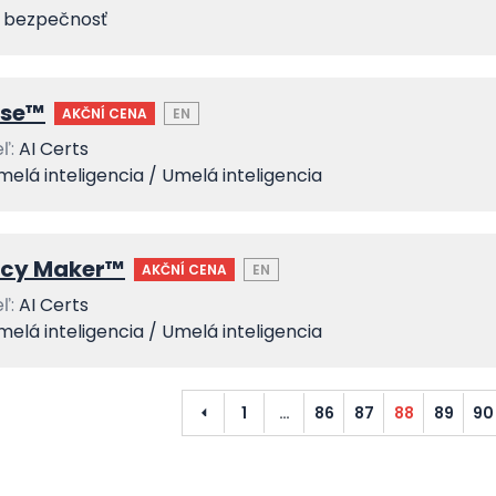
T bezpečnosť
rse™
AKČNÍ CENA
EN
ľ:
AI Certs
melá inteligencia / Umelá inteligencia
licy Maker™
AKČNÍ CENA
EN
ľ:
AI Certs
melá inteligencia / Umelá inteligencia
Predchádzajúci
1
…
86
87
88
89
90