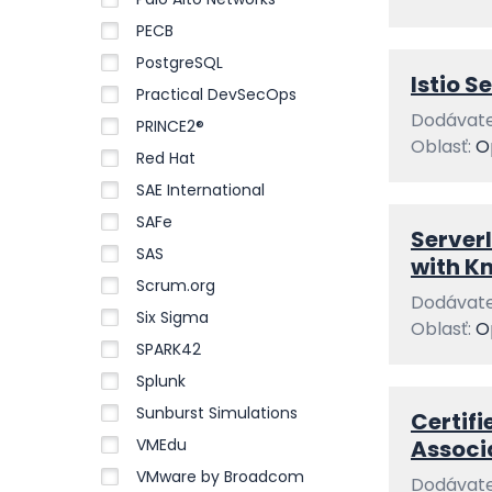
PECB
PostgreSQL
Istio S
Practical DevSecOps
Dodávate
PRINCE2®
Oblasť:
O
Red Hat
SAE International
SAFe
Server
SAS
with K
Scrum.org
Dodávate
Six Sigma
Oblasť:
O
SPARK42
Splunk
Sunburst Simulations
Certifi
VMEdu
Associ
VMware by Broadcom
Dodávate