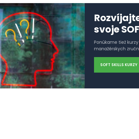
Rozvíjajt
svoje SOF
Ponúkame tiež kurz
manažérskych zručno
SOFT SKILLS KURZY