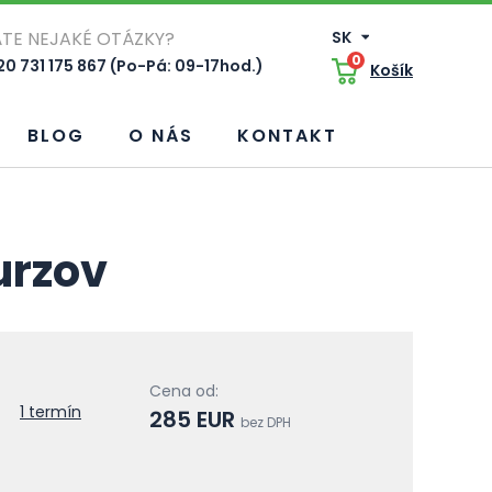
TE NEJAKÉ OTÁZKY?
SK
0
0 731 175 867 (Po-Pá: 09-17hod.)
Košík
BLOG
O NÁS
KONTAKT
urzov
Cena od:
1 termín
285 EUR
bez DPH