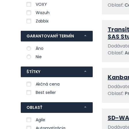
VOXY
Oblasť:
C
Wazuh
Zabbix
Transit
SAS St
GARANTOVANÝ TERMÍN
Dodávate
Áno
Oblasť:
A
Nie
ŠTÍTKY
Kanban
Akčná cena
Dodávate
Best seller
Oblasť:
P
OBLASŤ
SD-WAN
Agile
Dodávate
Automatizácia