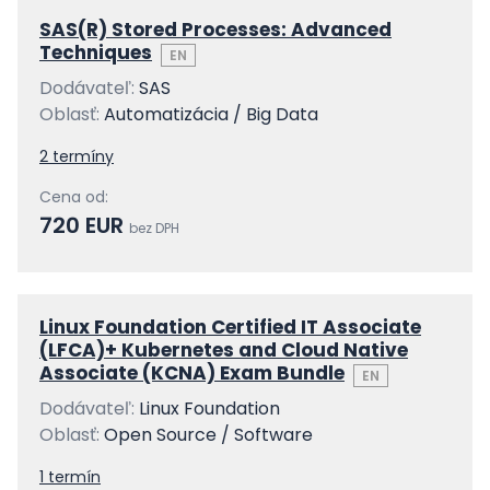
SAS(R) Stored Processes: Advanced
Techniques
EN
Dodávateľ:
SAS
Oblasť:
Automatizácia / Big Data
2 termíny
Cena od:
720 EUR
bez DPH
Linux Foundation Certified IT Associate
(LFCA)+ Kubernetes and Cloud Native
Associate (KCNA) Exam Bundle
EN
Dodávateľ:
Linux Foundation
Oblasť:
Open Source / Software
1 termín