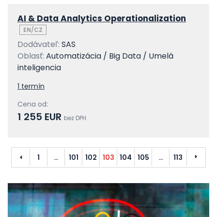
AI & Data Analytics Operationalization
EN/CZ
Dodávateľ:
SAS
Oblasť:
Automatizácia / Big Data / Umelá
inteligencia
1 termín
Cena od:
1 255 EUR
bez DPH
Predchádzajúci
Ďalší
1
…
101
102
103
104
105
…
113