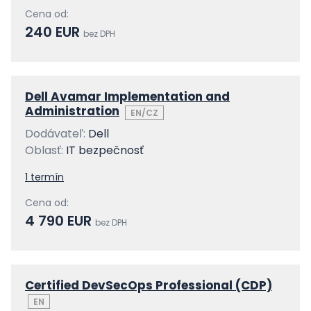
Cena od:
240 EUR
bez DPH
Dell Avamar Implementation and
Administration
EN/CZ
Dodávateľ:
Dell
Oblasť:
IT bezpečnosť
1 termín
Cena od:
4 790 EUR
bez DPH
Certified DevSecOps Professional (CDP)
EN