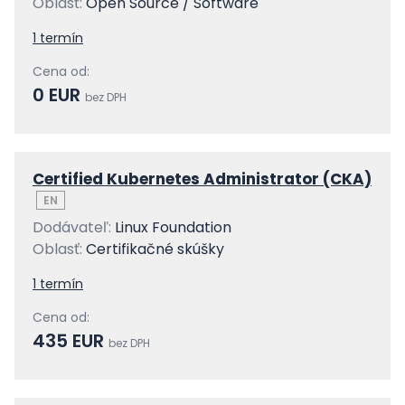
Oblasť:
Open Source / Software
1 termín
Cena od:
0 EUR
bez DPH
Certified Kubernetes Administrator (CKA)
EN
Dodávateľ:
Linux Foundation
Oblasť:
Certifikačné skúšky
1 termín
Cena od:
435 EUR
bez DPH