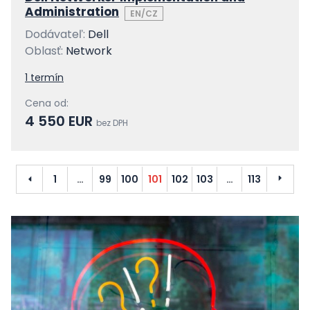
Administration
EN/CZ
Dodávateľ:
Dell
Oblasť:
Network
1 termín
Cena od:
4 550 EUR
bez DPH
Predchádzajúci
Ďalší
1
…
99
100
101
102
103
…
113