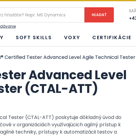
ie
MÁ
+42
adávanie
Y
SOFT SKILLS
VOXY
CERTIFIKÁCIE
® Certified Tester Advanced Level Agile Technical Teste
ester Advanced Level
ester (CTAL-ATT)
ical Tester (CTAL-ATT) poskytuje dôkladný úvod do
čové v organizáciách využívajúcich agilný prístup k
 agilné techniky, prístupy k automatizácii testov a