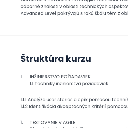
odborné znalosti v oblasti technických aspekt
Advanced Level pokrývajú širokú škálu tém z obl
Štruktúra kurzu
INŽINIERSTVO POŽIADAVIEK
1.1 Techniky inžinierstva požiadaviek
1.1.1 Analýza user stories a epík pomocou techník
1.1.2 Identifikácia akceptačných kritérií pomoco
TESTOVANIE V AGILE