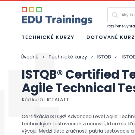
Vyhľadávan
rozšírené vyhľ
TECHNICKÉ KURZY
DOTOVANÉ KURZ
Úvodné
>
Technické kurzy
>
ISTQB
>
ISTQB
ISTQB® Certified T
Agile Technical T
Kód kurzu: ICTALATT
Certifikácia ISTQB® Advanced Level Agile Techn
technických testovacích zručností, ktoré sú kľú
vývoju. Medzi tieto zručnosti patria testovacie a