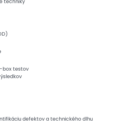
ie techniky
DD)
e
k-box testov
výsledkov
entifikáciu defektov a technického dlhu