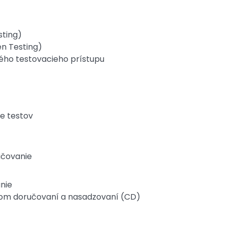
sting)
en Testing)
ného testovacieho prístupu
e testov
ručovanie
anie
lnom doručovaní a nasadzovaní (CD)