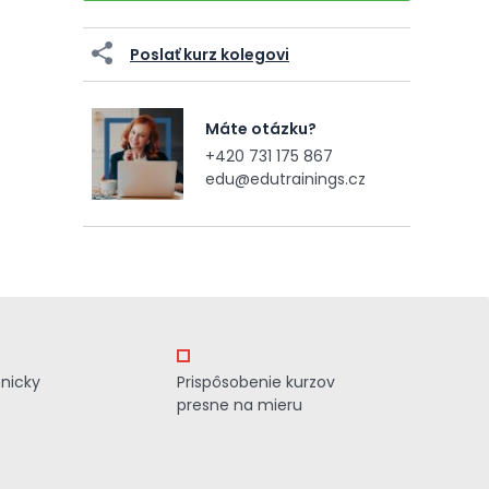
Poslať kurz kolegovi
Máte otázku?
+420 731 175 867
edu@edutrainings.cz
znicky
Prispôsobenie kurzov
presne na mieru