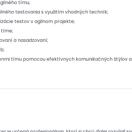
gilného tímu;
lného testovania s využitím vhodných techník;
zácie testov v agilnom projekte;
 tíme;
ovaní a nasadzovaní;
b;
členmi tímu pomocou efektívnych komunikačných štýlov a
er je určená profesionálom, ktorí si chcú ďalej rozvíjať sv