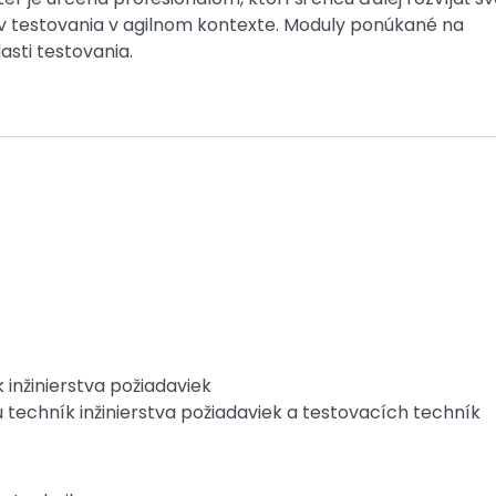
ov testovania v agilnom kontexte. Moduly ponúkané na
asti testovania.
 inžinierstva požiadaviek
u techník inžinierstva požiadaviek a testovacích techník