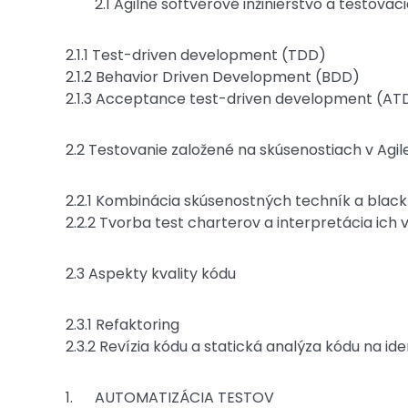
2.1 Agilné softvérové inžinierstvo a testovac
2.1.1 Test-driven development (TDD)
2.1.2 Behavior Driven Development (BDD)
2.1.3 Acceptance test-driven development (AT
2.2 Testovanie založené na skúsenostiach v Agil
2.2.1 Kombinácia skúsenostných techník a blac
2.2.2 Tvorba test charterov a interpretácia ich 
2.3 Aspekty kvality kódu
2.3.1 Refaktoring
2.3.2 Revízia kódu a statická analýza kódu na id
AUTOMATIZÁCIA TESTOV