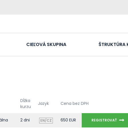
CIEĽOVÁ SKUPINA
ŠTRUKTÚRA 
Dĺžka
Jazyk
Cena bez DPH
kurzu
álna
2 dni
650 EUR
REGISTROVAŤ
EN/CZ