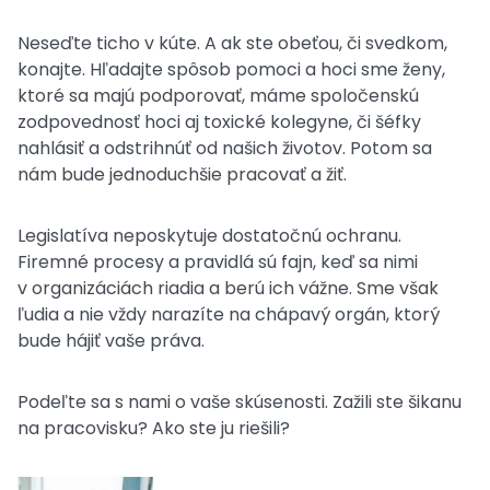
Neseďte ticho v kúte. A ak ste obeťou, či svedkom,
konajte. Hľadajte spôsob pomoci a hoci sme ženy,
ktoré sa majú podporovať, máme spoločenskú
zodpovednosť hoci aj toxické kolegyne, či šéfky
nahlásiť a odstrihnúť od našich životov. Potom sa
nám bude jednoduchšie pracovať a žiť.
Legislatíva neposkytuje dostatočnú ochranu.
Firemné procesy a pravidlá sú fajn, keď sa nimi
v organizáciách riadia a berú ich vážne. Sme však
ľudia a nie vždy narazíte na chápavý orgán, ktorý
bude hájiť vaše práva.
Podeľte sa s nami o vaše skúsenosti. Zažili ste šikanu
na pracovisku? Ako ste ju riešili?