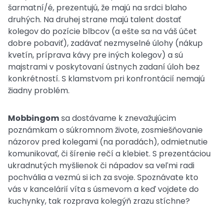
šarmatní/é, prezentujú, že majú na srdci blaho
druhých. Na druhej strane majú talent dostať
kolegov do pozície blbcov (a ešte sa na váš účet
dobre pobaviť), zadávať nezmyselné úlohy (nákup
kvetín, príprava kávy pre iných kolegov) a sú
majstrami v poskytovaní ústnych zadaní úloh bez
konkrétností. S klamstvom pri konfrontácií nemajú
žiadny problém.
Mobbingom
sa dostávame k znevažujúcim
poznámkam o súkromnom živote, zosmiešňovanie
názorov pred kolegami (na poradách), odmietnutie
komunikovať, či šírenie rečí a klebiet. S prezentáciou
ukradnutých myšlienok či nápadov sa veľmi radi
pochvália a vezmú si ich za svoje. Spoznávate kto
vás v kancelárií víta s úsmevom a keď vojdete do
kuchynky, tak rozprava kolegýň zrazu stíchne?