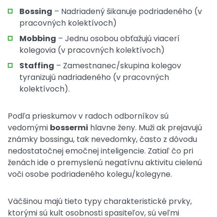
Bossing
– Nadriadený šikanuje podriadeného (v
pracovných kolektívoch)
Mobbing
– Jednu osobou obťažujú viacerí
kolegovia (v pracovných kolektívoch)
Staffing
– Zamestnanec/skupina kolegov
tyranizujú nadriadeného (v pracovných
kolektívoch).
Podľa prieskumov v radoch odborníkov sú
vedomými
bossermi
hlavne ženy. Muži ak prejavujú
známky bossingu, tak nevedomky, často z dôvodu
nedostatočnej emočnej inteligencie. Zatiaľ čo pri
ženách ide o premyslenú negatívnu aktivitu cielenú
voči osobe podriadeného kolegu/kolegyne.
Väčšinou majú tieto typy charakteristické prvky,
ktorými sú kult osobnosti spasiteľov, sú veľmi