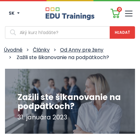
0
SK
Men
Vyhľadávanie
Úvodné
>
Články
>
Od Anny pre ženy
>
Zažili ste šikanovanie na podpätkoch?
Zažili ste šikanovanie na
podpätkoch?
31. januára 2023