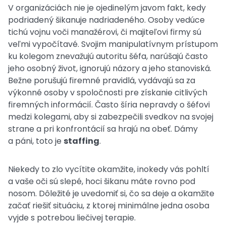
V organizáciách nie je ojedinelým javom fakt, kedy
podriadený šikanuje nadriadeného. Osoby vedúce
tichú vojnu voči manažérovi, či majiteľovi firmy sú
veľmi vypočítavé. Svojim manipulatívnym prístupom
ku kolegom znevažujú autoritu šéfa, narúšajú často
jeho osobný život, ignorujú názory a jeho stanoviská.
Bežne porušujú firemné pravidlá, vydávajú sa za
výkonné osoby v spoločnosti pre získanie citlivých
firemných informácií. Často šíria nepravdy o šéfovi
medzi kolegami, aby si zabezpečili svedkov na svojej
strane a pri konfrontácií sa hrajú na obeť. Dámy
a páni, toto je
staffing
.
Niekedy to zlo vycítite okamžite, inokedy vás pohltí
a vaše oči sú slepé, hoci šikanu máte rovno pod
nosom. Dôležité je uvedomiť si, čo sa deje a okamžite
začať riešiť situáciu, z ktorej minimálne jedna osoba
vyjde s potrebou liečivej terapie.