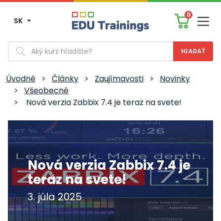
0
SK
Men
Vyhľadávanie
Úvodné
>
Články
>
Zaujímavosti
>
Novinky
>
Všeobecné
>
Nová verzia Zabbix 7.4 je teraz na svete!
Nová verzia Zabbix 7.4 je
teraz na svete!
3. júla 2025