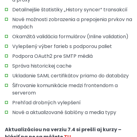
Detailnejšie štatistiky „History syncer“ transakcií
Nové možnosti zobrazenia a prepojenia prvkov na
mapách
Okamžitá validácia formulárov (Inline validation)
Vylepšený výber farieb s podporou paliet
Podpora OAuth2 pre SMTP médiá
Správa historickej cache
Ukladanie SAML certifikátov priamo do databázy
Šifrovanie komunikácie medzi frontendom a
serverom
Prehľad drobných vylepšení
Nové a aktualizované šablóny a media typy
Aktualizáciou na verziu 7.4 si prešli aj kurzy –
hlásiť na ne sa môžete
TU