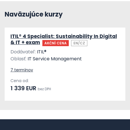
Naväzujúce kurzy
ITIL® 4 Specialist: Sustainability In Digital
& IT + exam
AKČNÍ CENA
EN/CZ
Dodávateľ:
ITIL®
Oblasť:
IT Service Management
7 termínov
Cena od:
1 339 EUR
bez DPH