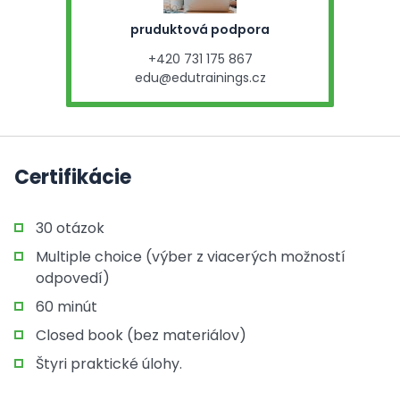
pruduktová podpora
+420 731 175 867
edu@edutrainings.cz
Certifikácie
30 otázok
Multiple choice (výber z viacerých možností
odpovedí)
60 minút
Closed book (bez materiálov)
Štyri praktické úlohy.