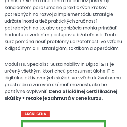
prináša. Okrem toho tento modul tiež poskytuje
kandidátom porozumenie praktických krokov
potrebných na rozvoj a implementáciu stratégie
udržateľnosti a tiež praktických zručností
potrebných na to, aby organizácia mohla prinášať
hodnotu zavedením postupov udržateľnosti. Tento
kurz pomáha riešiť problémy udržateľnosti vo vzťahu
k digitálnym a IT stratégiám, taktikám a operáciám.
Modul ITIL Specialist: Sustainability in Digital & IT je
určený všetkým, ktorí chcú porozumieť úlohe IT a
digitálne aktivovaných služieb vo vzťahu k životnému
prostrediu a zároveň skúmať možnosti, ako ho
pozitívne ovplyvniť.
Cena oficiálnej certifikačnej
skúšky + retake je zahrnutá v cene kurzu.
AKČNÍ CENA