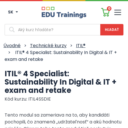
0
SK
Men
Vyhľadávanie
Úvodné
>
Technické kurzy
>
ITIL®
>
ITIL® 4 Specialist: Sustainability In Digital & IT +
exam and retake
ITIL® 4 Specialist:
Sustainability In Digital & IT +
exam and retake
Kód kurzu: ITIL4SSDIE
Tento modul sa zameriava na to, aby kandidáti
pochopili, čo znamená „udržateľnosť“ a akú hodnotu