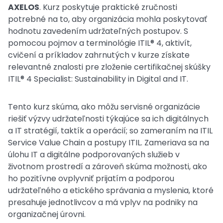
AXELOS
. Kurz poskytuje praktické zručnosti
potrebné na to, aby organizácia mohla poskytovať
hodnotu zavedením udržateľných postupov. S
pomocou pojmov a terminológie ITIL® 4, aktivít,
cvičení a príkladov zahrnutých v kurze získate
relevantné znalosti pre zloženie certifikačnej skúšky
ITIL® 4 Specialist: Sustainability in Digital and IT.
Tento kurz skúma, ako môžu servisné organizácie
riešiť výzvy udržateľnosti týkajúce sa ich digitálnych
a IT stratégií, taktík a operácií; so zameraním na ITIL
Service Value Chain a postupy ITIL. Zameriava sa na
úlohu IT a digitálne podporovaných služieb v
životnom prostredí a zároveň skúma možnosti, ako
ho pozitívne ovplyvniť prijatím a podporou
udržateľného a etického správania a myslenia, ktoré
presahuje jednotlivcov a má vplyv na podniky na
organizačnej úrovni.