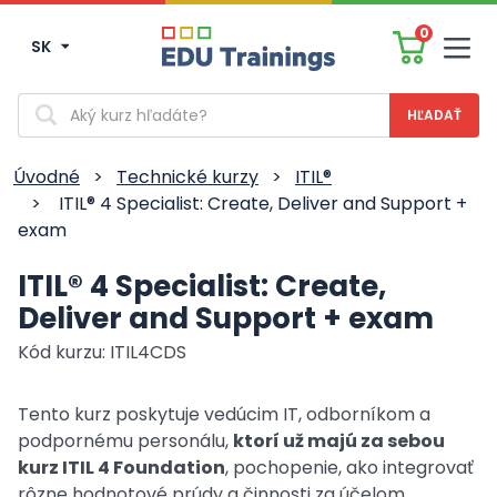
0
SK
Men
Vyhľadávanie
Úvodné
>
Technické kurzy
>
ITIL®
>
ITIL® 4 Specialist: Create, Deliver and Support +
exam
ITIL® 4 Specialist: Create,
Deliver and Support + exam
Kód kurzu: ITIL4CDS
Tento kurz poskytuje vedúcim IT, odborníkom a
podpornému personálu,
ktorí už majú za sebou
kurz ITIL 4 Foundation
, pochopenie, ako integrovať
rôzne hodnotové prúdy a činnosti za účelom