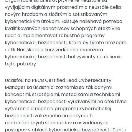
Organizácie sú dnes ovplyvnené neustále sa
vyvíjajúcim digitálnym prostredím a neustále čelia
novým hrozbám a zložitým a sofistikovaným
kybernetickým útokom. Existuje naliehavá potreba
kvalifikovaných jednotlivcov schopných efektívne
riadiť a implementovať robustné programy
kybernetickej bezpečnosti, ktoré by týmto hrozbám
čelili. Náš školiaci kurz vedúceho manažéra
kybernetickej bezpečnosti bol vyvinutý na riešenie
tejto potreby.
Účasťou na PECB Certified Lead Cybersecurity
Manager sa účastníci zoznámia so základnými
konceptmi, stratégiami, metodikami a technikami
kybernetickej bezpečnosti využívanými na efektívne
vytvorenie a riadenie programu kybernetickej
bezpečnosti založeného na pokynoch
medzinárodných štandardov a osvedčených
postupov v oblasti kybernetickej bezpečnosti. Tento