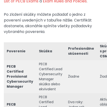
List of PECB Exams
a
Exam Rules and Policies
.
Po zložení skúšky môžete požiadať o jedno z
poverení uvedených v tabuľke nižšie. Certifikát
dostanete, akonáhle splníte všetky požiadavky
vybraného poverenia.
Skú
Profesionálne
Poverenie
Skúška
s p
skúsenosti
CS
PECB
PECB
Certified Lead
Certified
Cybersecurity
Provisional
Žiadne
Žia
Manager
Cybersecurity
skúška alebo
Manager
ekvivalent
PECB
Akti
Certified
Dva roky:
PECB
obla