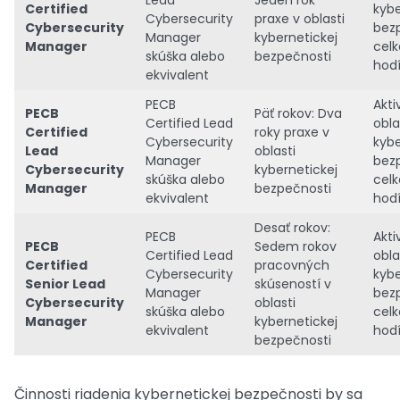
Lead
Jeden rok
Certified
kybe
Cybersecurity
praxe v oblasti
Cybersecurity
bezp
Manager
kybernetickej
Manager
cel
skúška alebo
bezpečnosti
hod
ekvivalent
PECB
Akti
PECB
Päť rokov: Dva
Certified Lead
obla
Certified
roky praxe v
Cybersecurity
kybe
Lead
oblasti
Manager
bezp
Cybersecurity
kybernetickej
skúška alebo
cel
Manager
bezpečnosti
ekvivalent
hod
Desať rokov:
PECB
Akti
PECB
Sedem rokov
Certified Lead
obla
Certified
pracovných
Cybersecurity
kybe
Senior Lead
skúseností v
Manager
bezp
Cybersecurity
oblasti
skúška alebo
cel
Manager
kybernetickej
ekvivalent
hod
bezpečnosti
Činnosti riadenia kybernetickej bezpečnosti by sa