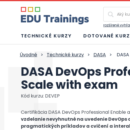
Vyhľadávan
rozšírené vyhľ
TECHNICKÉ KURZY
DOTOVANÉ KURZ
Úvodné
>
Technické kurzy
>
DASA
>
DASA 
DASA DevOps Profe
Scale with exam
Kód kurzu: DEVEP
Certifikácia DASA DevOps Professional Enable a
vzdelanie nevyhnutné na uvedenie DevOps 
pragmatických príkladov a cvičení a intera