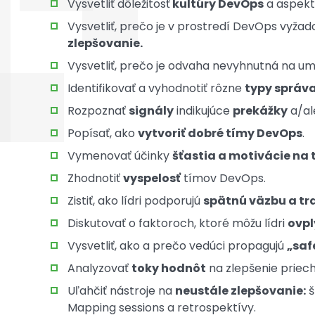
Vysvetliť dôležitosť
kultúry DevOps
a aspekty
Vysvetliť, prečo je v prostredí DevOps vyža
zlepšovanie.
Vysvetliť, prečo je odvaha nevyhnutná na u
Identifikovať a vyhodnotiť rôzne
typy správa
Rozpoznať
signály
indikujúce
prekážky
a/al
Popísať, ako
vytvoriť dobré tímy DevOps
.
Vymenovať účinky
šťastia a motivácie na
Zhodnotiť
vyspelosť
tímov DevOps.
Zistiť, ako lídri podporujú
spätnú väzbu a tr
Diskutovať o faktoroch, ktoré môžu lídri
ovpl
Vysvetliť, ako a prečo vedúci propagujú
„safe
Analyzovať
toky hodnôt
na zlepšenie priech
Uľahčiť nástroje na
neustále zlepšovanie:
š
Mapping sessions a retrospektívy.