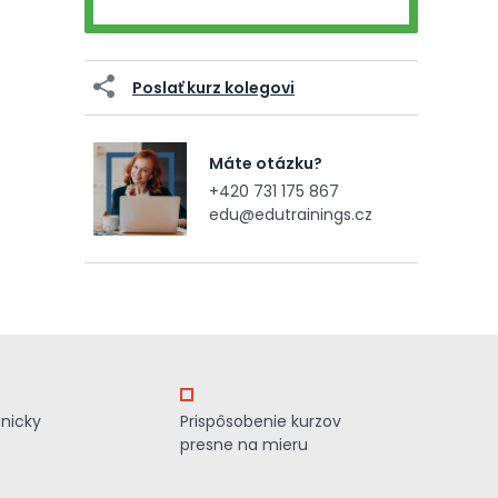
Poslať kurz kolegovi
Máte otázku?
+420 731 175 867
edu@edutrainings.cz
znicky
Prispôsobenie kurzov
presne na mieru