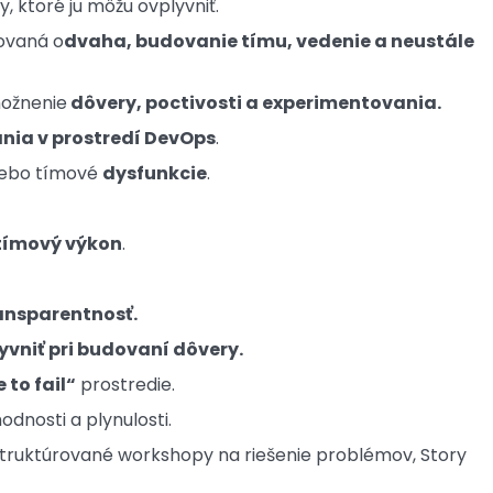
, ktoré ju môžu ovplyvniť.
dovaná o
dvaha, budovanie tímu, vedenie a neustále
možnenie
dôvery, poctivosti a experimentovania.
nia v prostredí DevOps
.
ebo tímové
dysfunkcie
.
 tímový výkon
.
ansparentnosť.
yvniť pri budovaní dôvery.
 to fail“
prostredie.
odnosti a plynulosti.
truktúrované workshopy na riešenie problémov, Story