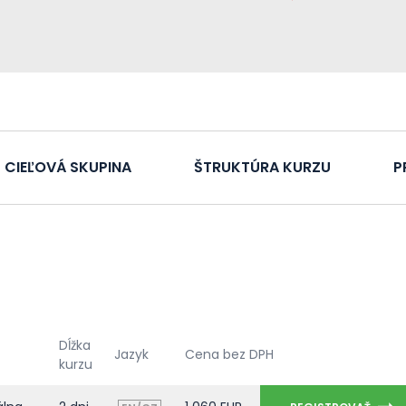
CIEĽOVÁ SKUPINA
ŠTRUKTÚRA KURZU
P
Dĺžka
Jazyk
Cena bez DPH
kurzu