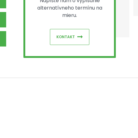
Napíšte nám o vypísanie
alternatívneho termínu na
mieru.
KONTAKT