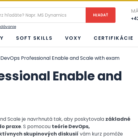
ie
MÁ
+42
adávanie
Y
SOFT SKILLS
VOXY
CERTIFIKÁCIE
DevOps Professional Enable and Scale with exam
ssional Enable and
nd Scale je navrhnutá tak, aby poskytovala
základné
do praxe
. S pomocou
teórie DevOps,
ktívnych skupinových diskusií
vám kurz pomôže