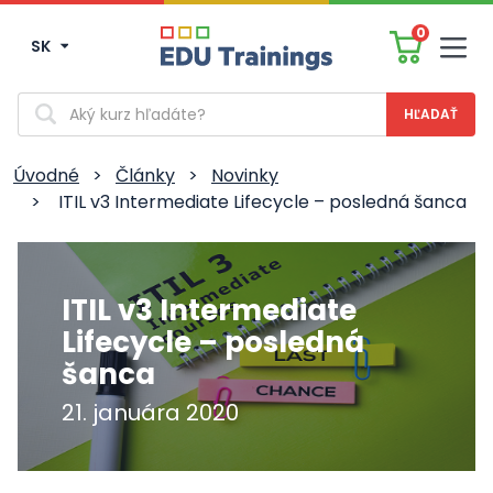
0
SK
Men
Vyhľadávanie
Úvodné
>
Články
>
Novinky
>
ITIL v3 Intermediate Lifecycle – posledná šanca
ITIL v3 Intermediate
Lifecycle – posledná
šanca
21. januára 2020