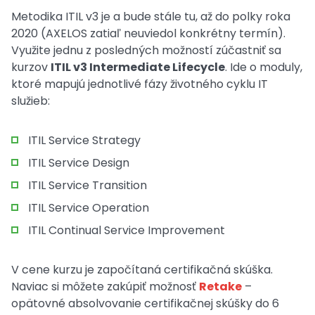
Metodika ITIL v3 je a bude stále tu, až do polky roka
2020 (AXELOS zatiaľ neuviedol konkrétny termín).
Využite jednu z posledných možností zúčastniť sa
kurzov
ITIL v3 Intermediate Lifecycle
. Ide o moduly,
ktoré mapujú jednotlivé fázy životného cyklu IT
služieb:
ITIL Service Strategy
ITIL Service Design
ITIL Service Transition
ITIL Service Operation
ITIL Continual Service Improvement
V cene kurzu je započítaná certifikačná skúška.
Naviac si môžete zakúpiť možnosť
Retake
–
opätovné absolvovanie certifikačnej skúšky do 6