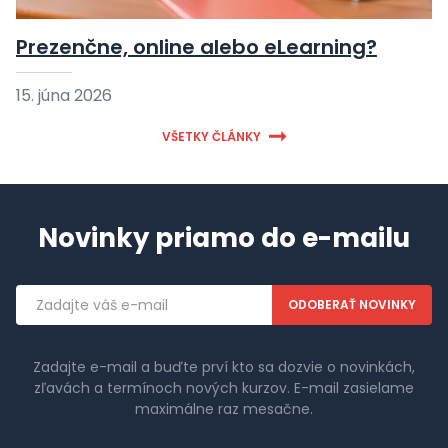
Prezenčne, online alebo eLearning?
15. júna 2026
VŠETKY ČLÁNKY
Novinky priamo do e-mailu
Emailová
adresa
Zadajte e-mail a buďte prví kto sa dozvie o novinkách,
zľavách a termínoch nových kurzov. E-mail zasielame
maximálne raz mesačne.