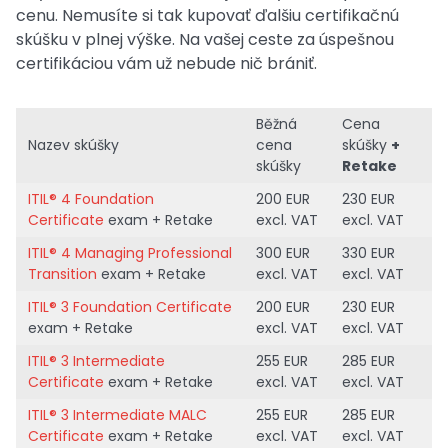
cenu. Nemusíte si tak kupovať ďalšiu certifikačnú
skúšku v plnej výške. Na vašej ceste za úspešnou
certifikáciou vám už nebude nič brániť.
Běžná
Cena
Nazev skúšky
cena
skúšky
+
skúšky
Retake
ITIL® 4 Foundation
200 EUR
230 EUR
Certificate
exam + Retake
excl. VAT
excl. VAT
ITIL® 4 Managing Professional
300 EUR
330 EUR
Transition
exam + Retake
excl. VAT
excl. VAT
ITIL® 3 Foundation Certificate
200 EUR
230 EUR
exam + Retake
excl. VAT
excl. VAT
ITIL® 3 Intermediate
255 EUR
285 EUR
Certificate
exam + Retake
excl. VAT
excl. VAT
ITIL® 3 Intermediate MALC
255 EUR
285 EUR
Certificate
exam + Retake
excl. VAT
excl. VAT