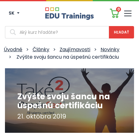
0
SK
Men
Vyhľadávanie
Úvodné
>
Články
>
Zaujímavosti
>
Novinky
>
Zvýšte svoju šancu na úspešnú certifikáciu
Zvýšte svoju šancu na
úspešnú certifikáciu
21. októbra 2019