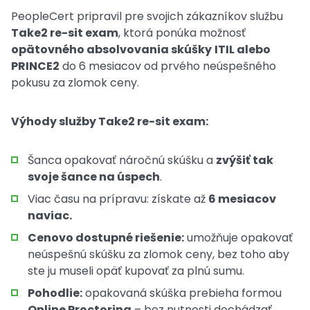
PeopleCert pripravil pre svojich zákazníkov službu
Take2 re-sit exam
, ktorá ponúka možnosť
opätovného absolvovania skúšky
ITIL alebo
PRINCE2
do 6 mesiacov od prvého neúspešného
pokusu za zlomok ceny.
Výhody služby Take2 re-sit exam:
Šanca opakovať náročnú skúšku a
zvýšiť tak
svoje šance na úspech
.
Viac času na prípravu: získate až
6 mesiacov
naviac.
Cenovo dostupné riešenie:
umožňuje opakovať
neúspešnú skúšku za zlomok ceny, bez toho aby
ste ju museli opäť kupovať za plnú sumu.
Pohodlie:
opakovaná skúška prebieha formou
Online Proctoring
– bez nutnosti dochádzať,