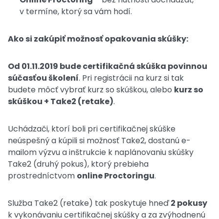
v termíne, ktorý sa vám hodí.
Ako si zakúpiť možnosť opakovania skúšky:
Od 01.11.2019 bude certifikačná skúška povinnou
súčasťou školení
. Pri registrácii na kurz si tak
budete môcť vybrať kurz so skúškou, alebo
kurz so
skúškou + Take2 (retake)
.
Uchádzači, ktorí boli pri certifikačnej skúške
neúspešný a kúpili si možnosť Take2, dostanú e-
mailom výzvu a inštrukcie k naplánovaniu skúšky
Take2 (druhý pokus), ktorý prebieha
prostredníctvom
online Proctoringu
.
Služba Take2 (retake) tak poskytuje hneď
2 pokusy
k vykonávaniu certifikačnej skúšky a za zvýhodnenú