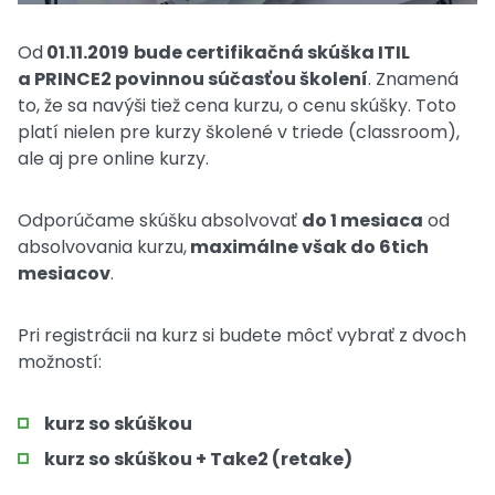
Od
01.11.2019
bude certifikačná skúška ITIL
a PRINCE2 povinnou súčasťou školení
. Znamená
to, že sa navýši tiež cena kurzu, o cenu skúšky. Toto
platí nielen pre kurzy školené v triede (classroom),
ale aj pre online kurzy.
Odporúčame skúšku absolvovať
do 1 mesiaca
od
absolvovania kurzu,
maximálne však do 6tich
mesiacov
.
Pri registrácii na kurz si budete môcť vybrať z dvoch
možností:
kurz so skúškou
kurz so skúškou + Take2 (retake)