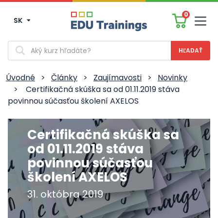
0
SK
Men
Vyhľadávanie
Úvodné
>
Články
>
Zaujímavosti
>
Novinky
>
Certifikačná skúška sa od 01.11.2019 stáva
povinnou súčasťou školení AXELOS
Certifikačná skúška sa
od 01.11.2019 stáva
povinnou súčasťou
školení AXELOS
31. októbra 2019