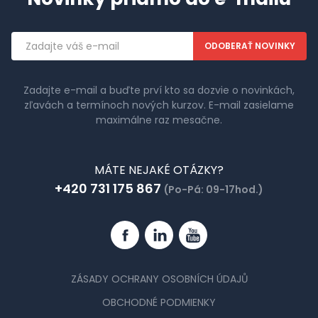
Emailová
adresa
Zadajte e-mail a buďte prví kto sa dozvie o novinkách,
zľavách a termínoch nových kurzov. E-mail zasielame
maximálne raz mesačne.
MÁTE NEJAKÉ OTÁZKY?
+420 731 175 867
(Po-Pá: 09-17hod.)
Facebook
Linkedin
YouTube
ZÁSADY OCHRANY OSOBNÍCH ÚDAJŮ
OBCHODNÉ PODMIENKY