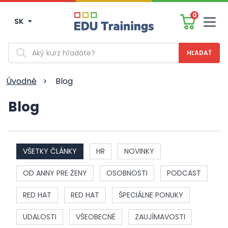
0
SK
Men
Vyhľadávanie
Úvodné
>
Blog
Blog
VŠETKY ČLÁNKY
HR
NOVINKY
OD ANNY PRE ŽENY
OSOBNOSTI
PODCAST
RED HAT
RED HAT
ŠPECIÁLNE PONUKY
UDALOSTI
VŠEOBECNÉ
ZAUJÍMAVOSTI