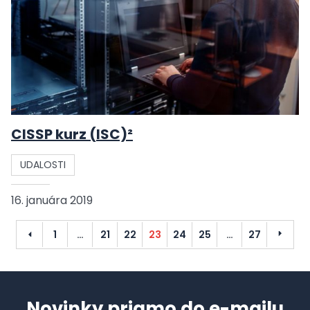
CISSP kurz (ISC)²
UDALOSTI
16. januára 2019
Predchádzajúci
Ďalší
1
…
21
22
23
24
25
…
27
Novinky priamo do e-mailu