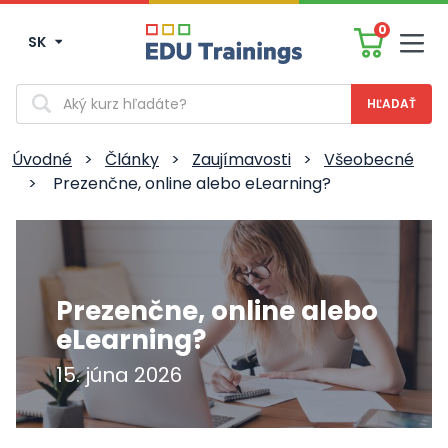
0
SK
Men
Vyhľadávanie
Úvodné
>
Články
>
Zaujímavosti
>
Všeobecné
>
Prezenčne, online alebo eLearning?
Prezenčne, online alebo
eLearning?
15. júna 2026