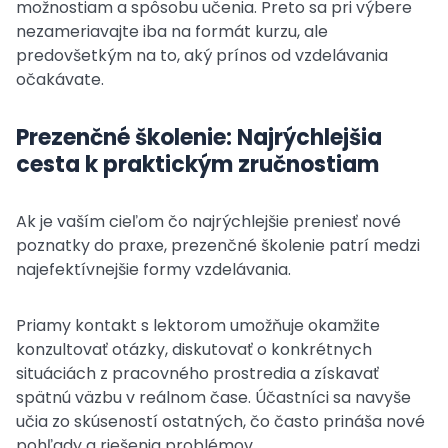
možnostiam a spôsobu učenia. Preto sa pri výbere
nezameriavajte iba na formát kurzu, ale
predovšetkým na to, aký prínos od vzdelávania
očakávate.
Prezenčné školenie: Najrýchlejšia
cesta k praktickým zručnostiam
Ak je vaším cieľom čo najrýchlejšie preniesť nové
poznatky do praxe, prezenčné školenie patrí medzi
najefektívnejšie formy vzdelávania.
Priamy kontakt s lektorom umožňuje okamžite
konzultovať otázky, diskutovať o konkrétnych
situáciách z pracovného prostredia a získavať
spätnú väzbu v reálnom čase. Účastníci sa navyše
učia zo skúseností ostatných, čo často prináša nové
pohľady a riešenia problémov.