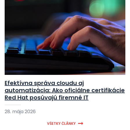
Efektívna správa cloudu aj
automatizácia: Ako oficiálne certifikácie
Red Hat posúvajú firemné IT
28. mája 2026
VŠETKY ČLÁNKY