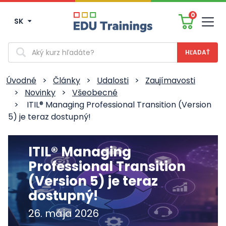
0
SK
Men
Vyhľadávanie
Úvodné
>
Články
>
Udalosti
>
Zaujímavosti
>
Novinky
>
Všeobecné
>
ITIL® Managing Professional Transition (Version
5) je teraz dostupný!
ITIL® Managing
Professional Transition
(Version 5) je teraz
dostupný!
26. mája 2026