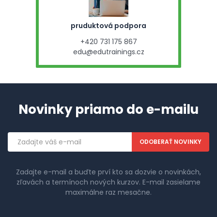
pruduktová podpora
+420 731 175 867
edu@edutrainings.cz
Novinky priamo do e-mailu
Emailová
adresa
Zadajte e-mail a buďte prví kto sa dozvie o novinkách,
zľavách a termínoch nových kurzov. E-mail zasielame
maximálne raz mesačne.