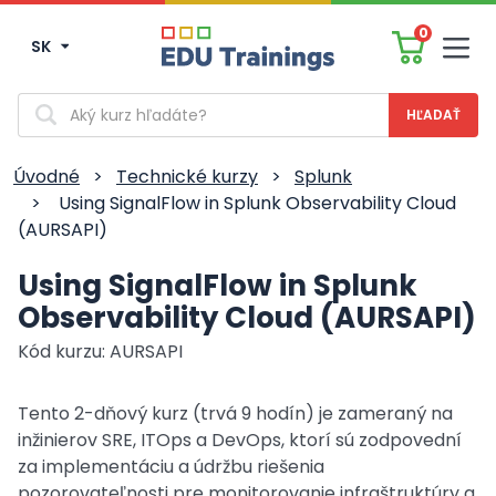
0
SK
Men
Vyhľadávanie
Úvodné
>
Technické kurzy
>
Splunk
>
Using SignalFlow in Splunk Observability Cloud
(AURSAPI)
Using SignalFlow in Splunk
Observability Cloud (AURSAPI)
Kód kurzu: AURSAPI
Tento 2-dňový kurz (trvá 9 hodín) je zameraný na
inžinierov SRE, ITOps a DevOps, ktorí sú zodpovední
za implementáciu a údržbu riešenia
pozorovateľnosti pre monitorovanie infraštruktúry a