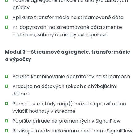
Použite agregačné funkcie na analýzu dátových
prúdov
Aplikujte transformácie na streamované dáta
Pri dopytovaní na streamované dáta zmeňte
rozlíšenie, súhrny a zásady extrapolácie
Modul 3 – Streamové agregácie, transformácie
a výpočty
Použite kombinovanie operátorov na streamoch
Pracujte na dátových tokoch s chýbajúcimi
dátami
Pomocou metódy máp() môžete upraviť alebo
vylúčiť hodnoty v streame
Popíšte priradenie premenných v SignalFlow
Rozlišujte medzi funkciami a metódami SignalFlow