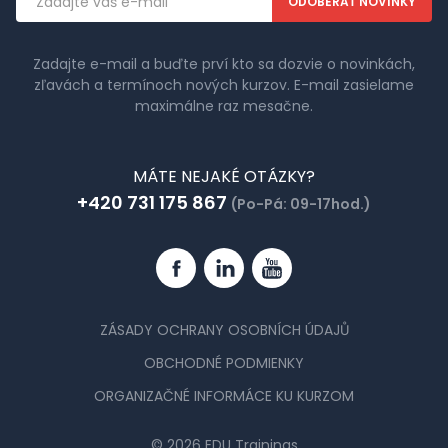
adresa
Zadajte e-mail a buďte prví kto sa dozvie o novinkách,
zľavách a termínoch nových kurzov. E-mail zasielame
maximálne raz mesačne.
MÁTE NEJAKÉ OTÁZKY?
+420 731 175 867
(Po-Pá: 09-17hod.)
Facebook
Linkedin
YouTube
ZÁSADY OCHRANY OSOBNÍCH ÚDAJŮ
OBCHODNÉ PODMIENKY
ORGANIZAČNÉ INFORMÁCE KU KURZOM
© 2026 EDU Trainings