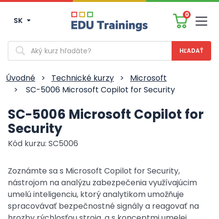
0
SK
Men
Vyhľadávanie
Úvodné
>
Technické kurzy
>
Microsoft
>
SC-5006 Microsoft Copilot for Security
SC-5006 Microsoft Copilot for
Security
Kód kurzu: SC5006
Zoznámte sa s Microsoft Copilot for Security,
nástrojom na analýzu zabezpečenia využívajúcim
umelú inteligenciu, ktorý analytikom umožňuje
spracovávať bezpečnostné signály a reagovať na
hrozby rýchlosťou stroja, a s konceptmi umelej