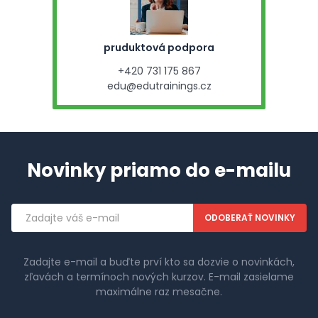
pruduktová podpora
+420 731 175 867
edu@edutrainings.cz
Novinky priamo do e-mailu
Emailová
adresa
Zadajte e-mail a buďte prví kto sa dozvie o novinkách,
zľavách a termínoch nových kurzov. E-mail zasielame
maximálne raz mesačne.