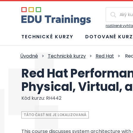
Vyhľadávan
rozšírené vyhľ
TECHNICKÉ KURZY
DOTOVANÉ KURZ
Úvodné
>
Technické kurzy
>
Red Hat
>
Red
Red Hat Performan
Physical, Virtual,
Kód kurzu: RH442
TÁTO ČASŤ NIE JE LOKALIZOVANÁ
This course discusses system architecture with