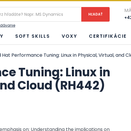
ie
MÁ
+42
adávanie
Y
SOFT SKILLS
VOXY
CERTIFIKÁCIE
 Hat Performance Tuning: Linux in Physical, Virtual, and 
ce Tuning: Linux in
 and Cloud (RH442)
 emphasis on: Understanding the implications on