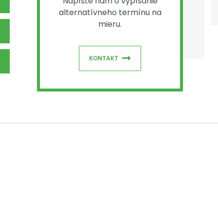
Napíšte nám o vypísanie
alternatívneho termínu na
mieru.
KONTAKT