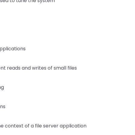
sed to tune the system
plications
nt reads and writes of small files
ng
ons
 context of a file server application