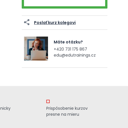
Poslať kurz kolegovi
Máte otázku?
+420 731 175 867
edu@edutrainings.cz
znicky
Prispôsobenie kurzov
presne na mieru