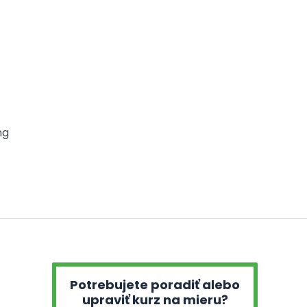
ng
Potrebujete poradiť alebo
upraviť kurz na mieru?