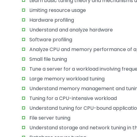
Learn basic tuning theory and mechanisms u
Limiting resource usage
Hardware profiling
Understand and analyze hardware
Software profiling
Analyze CPU and memory performance of ap
Small file tuning
Tune a server for a workload involving freque
Large memory workload tuning
Understand memory management and tuni
Tuning for a CPU-intensive workload
Understand tuning for CPU-bound applicati
File server tuning
Understand storage and network tuning in the