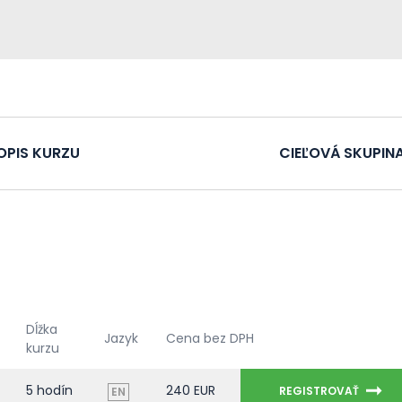
OPIS KURZU
CIEĽOVÁ SKUPIN
Dĺžka
Jazyk
Cena bez DPH
kurzu
5 hodín
240 EUR
REGISTROVAŤ
EN