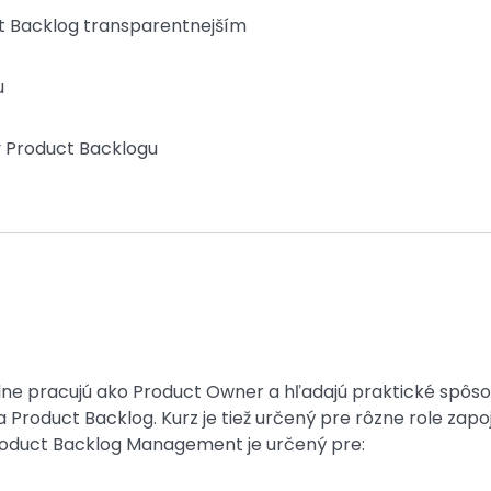
ct Backlog transparentnejším
u
vy Product Backlogu
álne pracujú ako Product Owner a hľadajú praktické spôso
 Product Backlog. Kurz je tiež určený pre rôzne role zap
Product Backlog Management je určený pre: