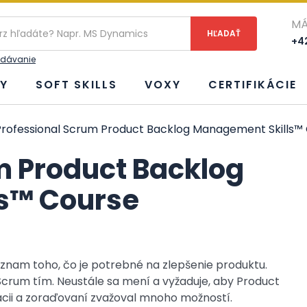
ie
MÁ
+42
adávanie
Y
SOFT SKILLS
VOXY
CERTIFIKÁCIE
rofessional Scrum Product Backlog Management Skills™
m Product Backlog
s™ Course
znam toho, čo je potrebné na zlepšenie produktu.
Scrum tím. Neustále sa mení a vyžaduje, aby Product
zácii a zoraďovaní zvažoval mnoho možností.