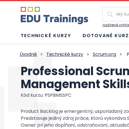
Vyhľadávan
rozšírené vyhľ
TECHNICKÉ KURZY
DOTOVANÉ KURZ
Úvodné
>
Technické kurzy
>
Scrum.org
>
P
Professional Scru
Management Skill
Kód kurzu: PSPBMSSPC
Product Backlog je emergentný, usporiadaný zo
Predstavuje jediný zdroj práce, ktorú vykonáva 
Owner pri jeho dopĺňaní, odstraňovaní, aktuali