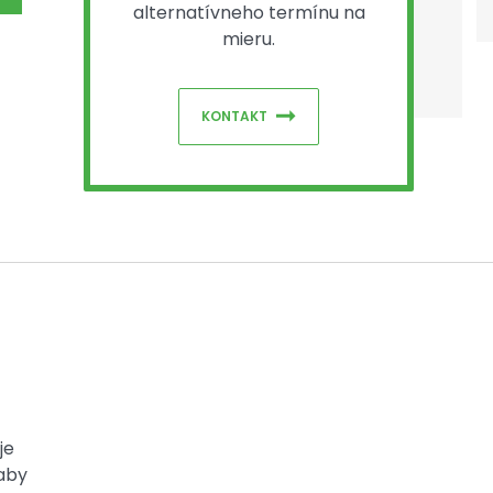
alternatívneho termínu na
mieru.
KONTAKT
je
 aby