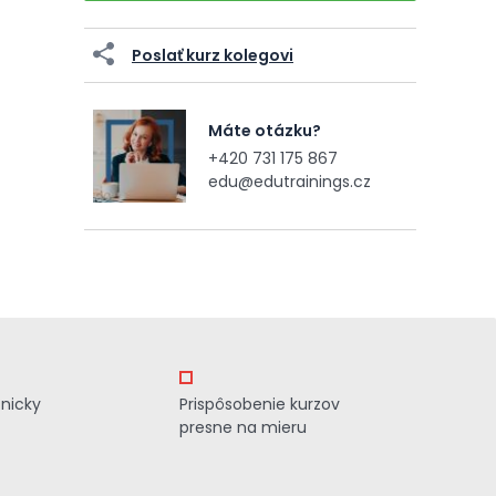
Poslať kurz kolegovi
Máte otázku?
+420 731 175 867
edu@edutrainings.cz
znicky
Prispôsobenie kurzov
presne na mieru