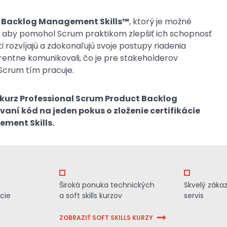
t Backlog Management Skills™
, ktorý je možné
, aby pomohol Scrum praktikom zlepšiť ich schopnosť
 rozvíjajú a zdokonaľujú svoje postupy riadenia
rentne komunikovali, čo je pre stakeholderov
 Scrum tím pracuje.
d kurz Professional Scrum Product Backlog
aní kód na jeden pokus o zloženie certifikácie
ment Skills.
Široká ponuka technických
Skvelý záka
cie
a soft skills kurzov
servis
ZOBRAZIŤ SOFT SKILLS KURZY