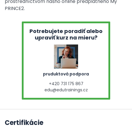
prostredníctvom nášho online predplatného My
PRINCE2.
Potrebujete poradiť alebo
upraviť kurz na mieru?
pruduktová podpora
+420 731 175 867
edu@edutrainings.cz
Certifikácie