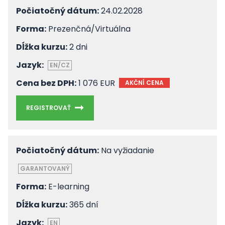
Počiatočný dátum:
24.02.2028
Forma:
Prezenčná/Virtuálna
Dĺžka kurzu:
2 dni
Jazyk:
EN/CZ
Cena bez DPH:
1 076 EUR
AKČNÍ CENA
REGISTROVAŤ
Počiatočný dátum:
Na vyžiadanie
GARANTOVANÝ
Forma:
E-learning
Dĺžka kurzu:
365 dní
Jazyk:
EN