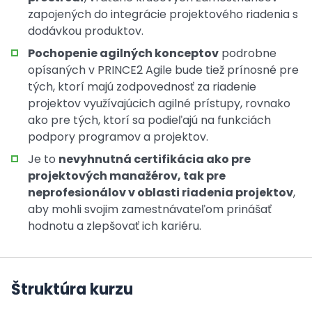
zapojených do integrácie projektového riadenia s
dodávkou produktov.
Pochopenie agilných konceptov
podrobne
opísaných v PRINCE2 Agile bude tiež prínosné pre
tých, ktorí majú zodpovednosť za riadenie
projektov využívajúcich agilné prístupy, rovnako
ako pre tých, ktorí sa podieľajú na funkciách
podpory programov a projektov.
Je to
nevyhnutná certifikácia ako pre
projektových manažérov, tak pre
neprofesionálov v oblasti riadenia projektov
,
aby mohli svojim zamestnávateľom prinášať
hodnotu a zlepšovať ich kariéru.
Štruktúra kurzu