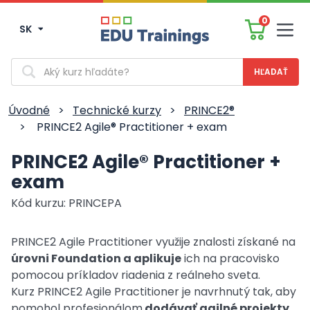
0
SK
Men
Vyhľadávanie
Úvodné
>
Technické kurzy
>
PRINCE2®
>
PRINCE2 Agile® Practitioner + exam
PRINCE2 Agile® Practitioner +
exam
Kód kurzu: PRINCEPA
PRINCE2 Agile Practitioner využije znalosti získané na
úrovni Foundation a aplikuje
ich na pracovisko
pomocou príkladov riadenia z reálneho sveta.
Kurz PRINCE2 Agile Practitioner je navrhnutý tak, aby
pomohol profesionálom
dodávať agilné projekty