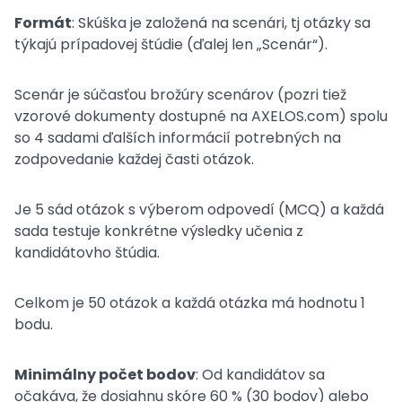
Formát
: Skúška je založená na scenári, tj otázky sa
týkajú prípadovej štúdie (ďalej len „Scenár“).
Scenár je súčasťou brožúry scenárov (pozri tiež
vzorové dokumenty dostupné na AXELOS.com) spolu
so 4 sadami ďalších informácií potrebných na
zodpovedanie každej časti otázok.
Je 5 sád otázok s výberom odpovedí (MCQ) a každá
sada testuje konkrétne výsledky učenia z
kandidátovho štúdia.
Celkom je 50 otázok a každá otázka má hodnotu 1
bodu.
Minimálny počet bodov
: Od kandidátov sa
očakáva, že dosiahnu skóre 60 % (30 bodov) alebo