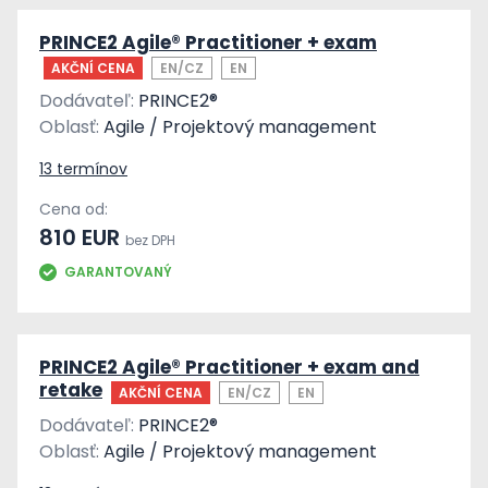
PRINCE2 Agile® Practitioner + exam
AKČNÍ CENA
EN/CZ
EN
Dodávateľ:
PRINCE2®
Oblasť:
Agile / Projektový management
13 termínov
Cena od:
810 EUR
bez DPH
GARANTOVANÝ
PRINCE2 Agile® Practitioner + exam and
retake
AKČNÍ CENA
EN/CZ
EN
Dodávateľ:
PRINCE2®
Oblasť:
Agile / Projektový management