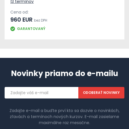
13 termínov
Cena od:
960 EUR
bez DPH
GARANTOVANÝ
Novinky priamo do e-mailu
Emailová
adresa
Zadajte e-mail a buďte prví kto sa dozvie o novinkách,
zľavách a termínoch nových kurzov. E-mail zasielame
maximálne raz mesačne.