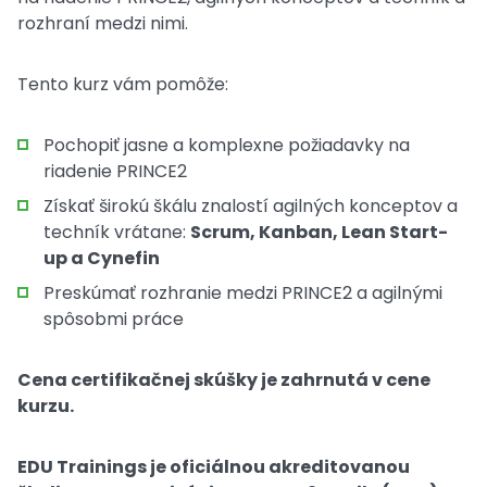
rozhraní medzi nimi.
Tento kurz vám pomôže:
Pochopiť jasne a komplexne požiadavky na
riadenie PRINCE2
Získať širokú škálu znalostí agilných konceptov a
techník vrátane:
Scrum, Kanban, Lean Start-
up a Cynefin
Preskúmať rozhranie medzi PRINCE2 a agilnými
spôsobmi práce
Cena certifikačnej skúšky je zahrnutá v cene
kurzu.
EDU Trainings je oficiálnou akreditovanou