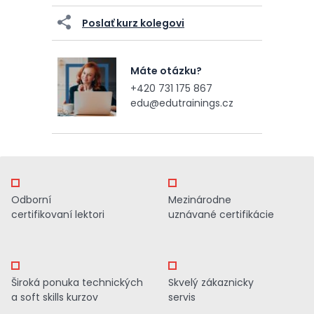
Poslať kurz kolegovi
Máte otázku?
+420 731 175 867
edu@edutrainings.cz
Odborní
Mezinárodne
certifikovaní lektori
uznávané certifikácie
Široká ponuka technických
Skvelý zákaznicky
a soft skills kurzov
servis