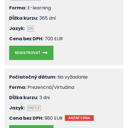
Forma:
E-learning
Dĺžka kurzu:
365 dní
Jazyk:
EN
Cena bez DPH:
700 EUR
REGISTROVAŤ
Počiatočný dátum:
Na vyžiadanie
Forma:
Prezenčná/Virtuálna
Dĺžka kurzu:
3 dni
Jazyk:
EN/CZ
Cena bez DPH:
980 EUR
AKČNÍ CENA