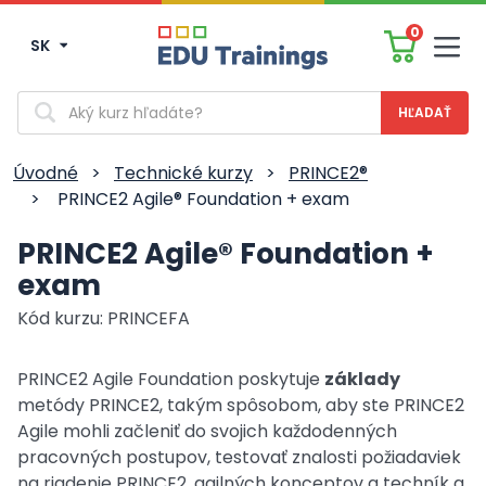
0
SK
Men
Vyhľadávanie
Úvodné
>
Technické kurzy
>
PRINCE2®
>
PRINCE2 Agile® Foundation + exam
PRINCE2 Agile® Foundation +
exam
Kód kurzu: PRINCEFA
PRINCE2 Agile Foundation poskytuje
základy
metódy PRINCE2, takým spôsobom, aby ste PRINCE2
Agile mohli začleniť do svojich každodenných
pracovných postupov, testovať znalosti požiadaviek
na riadenie PRINCE2, agilných konceptov a techník a