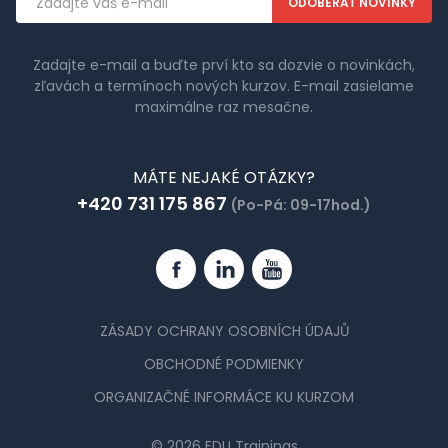
adresa
Zadajte e-mail a buďte prví kto sa dozvie o novinkách,
zľavách a termínoch nových kurzov. E-mail zasielame
maximálne raz mesačne.
MÁTE NEJAKÉ OTÁZKY?
+420 731 175 867
(Po-Pá: 09-17hod.)
Facebook
Linkedin
YouTube
ZÁSADY OCHRANY OSOBNÍCH ÚDAJŮ
OBCHODNÉ PODMIENKY
ORGANIZAČNÉ INFORMÁCE KU KURZOM
© 2026 EDU Trainings