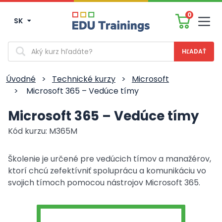
0
SK
Men
Vyhľadávanie
Úvodné
>
Technické kurzy
>
Microsoft
>
Microsoft 365 – Vedúce tímy
Microsoft 365 – Vedúce tímy
Kód kurzu: M365M
Školenie je určené pre vedúcich tímov a manažérov,
ktorí chcú zefektívniť spoluprácu a komunikáciu vo
svojich tímoch pomocou nástrojov Microsoft 365.