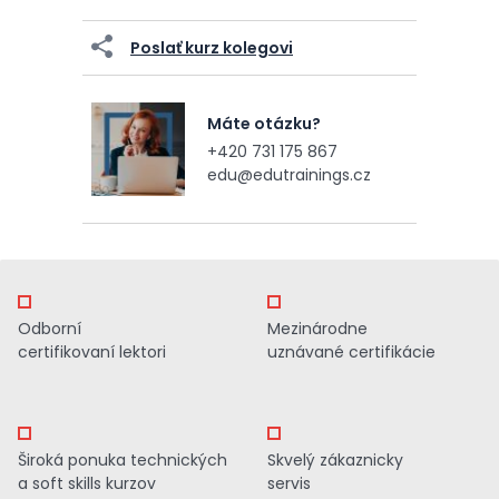
Poslať kurz kolegovi
Máte otázku?
+420 731 175 867
edu@edutrainings.cz
Odborní
Mezinárodne
certifikovaní lektori
uznávané certifikácie
Široká ponuka technických
Skvelý zákaznicky
a soft skills kurzov
servis