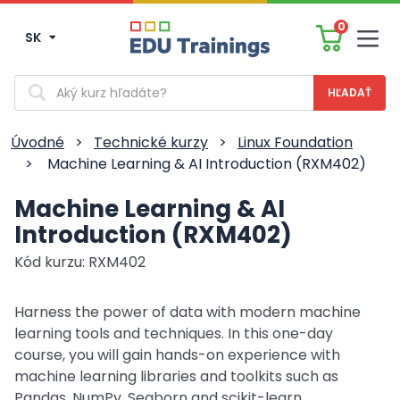
0
SK
Men
Vyhľadávanie
Úvodné
>
Technické kurzy
>
Linux Foundation
>
Machine Learning & AI Introduction (RXM402)
Machine Learning & AI
Introduction (RXM402)
Kód kurzu: RXM402
Harness the power of data with modern machine
learning tools and techniques. In this one-day
course, you will gain hands-on experience with
machine learning libraries and toolkits such as
Pandas, NumPy, Seaborn and scikit-learn.