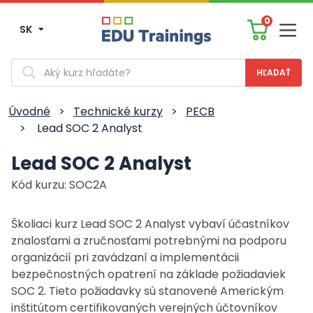
0
SK
Men
Vyhľadávanie
Úvodné
>
Technické kurzy
>
PECB
>
Lead SOC 2 Analyst
Lead SOC 2 Analyst
Kód kurzu: SOC2A
Školiaci kurz Lead SOC 2 Analyst vybaví účastníkov
znalosťami a zručnosťami potrebnými na podporu
organizácií pri zavádzaní a implementácii
bezpečnostných opatrení na základe požiadaviek
SOC 2. Tieto požiadavky sú stanovené Americkým
inštitútom certifikovaných verejných účtovníkov