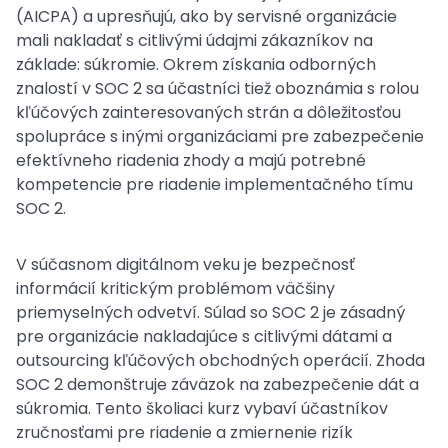
(AICPA) a upresňujú, ako by servisné organizácie
mali nakladať s citlivými údajmi zákazníkov na
základe: súkromie. Okrem získania odborných
znalostí v SOC 2 sa účastníci tiež oboznámia s rolou
kľúčových zainteresovaných strán a dôležitosťou
spolupráce s inými organizáciami pre zabezpečenie
efektívneho riadenia zhody a majú potrebné
kompetencie pre riadenie implementačného tímu
SOC 2.
V súčasnom digitálnom veku je bezpečnosť
informácií kritickým problémom väčšiny
priemyselných odvetví. Súlad so SOC 2 je zásadný
pre organizácie nakladajúce s citlivými dátami a
outsourcing kľúčových obchodných operácií. Zhoda
SOC 2 demonštruje záväzok na zabezpečenie dát a
súkromia. Tento školiaci kurz vybaví účastníkov
zručnosťami pre riadenie a zmiernenie rizík