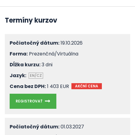
Termíny kurzov
Počiatočný dátum:
19.10.2026
Forma:
Prezenčná/Virtuálna
Dĺžka kurzu:
3 dni
Jazyk:
EN/CZ
Cena bez DPH:
1 403 EUR
AKČNÍ CENA
REGISTROVAŤ
Počiatočný dátum:
01.03.2027