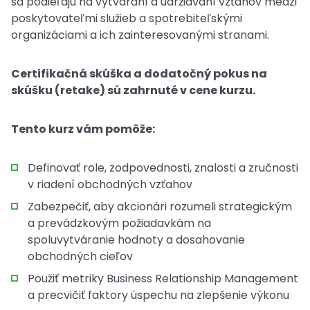
sa podieľajú na vytváraní a udržiavaní vzťahov medzi
poskytovateľmi služieb a spotrebiteľskými
organizáciami a ich zainteresovanými stranami.
Certifikačná skúška a dodatočný pokus na
skúšku (retake) sú zahrnuté v cene kurzu.
Tento kurz vám pomôže:
Definovať role, zodpovednosti, znalosti a zručnosti
v riadení obchodných vzťahov
Zabezpečiť, aby akcionári rozumeli strategickým
a prevádzkovým požiadavkám na
spoluvytváranie hodnoty a dosahovanie
obchodných cieľov
Použiť metriky Business Relationship Management
a precvičiť faktory úspechu na zlepšenie výkonu