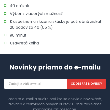
40 otázok
Výber z viacerých možností
K úspešnému zloženiu skúšky je potrebné získať
26 bodov zo 40 (65 %)
90 minút
Uzavretá kniha
Novinky priamo do e-mailu
Emailová
adresa
Zadajte e-mail a buďte prví kto sa dozvie o novinkách,
zľavách a termínoch nových kurzov. E-mail zasielame
maximálne raz mesačne.