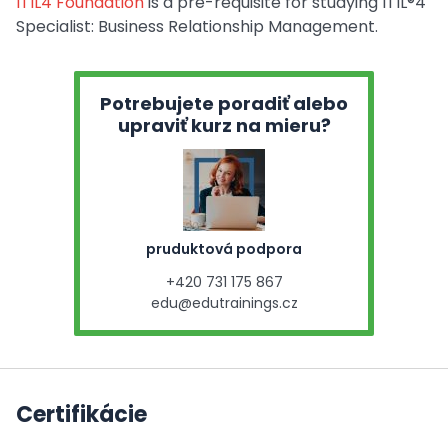
ITIL4 Foundation
is a pre-requisite for studying ITIL®4
Specialist: Business Relationship Management.
Potrebujete poradiť alebo
upraviť kurz na mieru?
pruduktová podpora
+420 731 175 867
edu@edutrainings.cz
Certifikácie