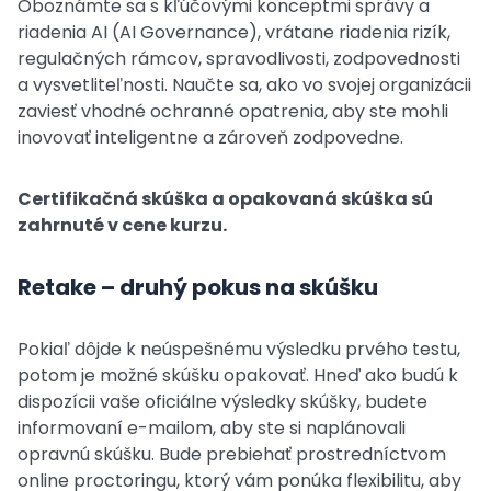
Oboznámte sa s kľúčovými konceptmi správy a
riadenia AI (AI Governance), vrátane riadenia rizík,
regulačných rámcov, spravodlivosti, zodpovednosti
a vysvetliteľnosti. Naučte sa, ako vo svojej organizácii
zaviesť vhodné ochranné opatrenia, aby ste mohli
inovovať inteligentne a zároveň zodpovedne.
Certifikačná skúška a opakovaná skúška sú
zahrnuté v cene kurzu.
Retake – druhý pokus na skúšku
Pokiaľ dôjde k neúspešnému výsledku prvého testu,
potom je možné skúšku opakovať. Hneď ako budú k
dispozícii vaše oficiálne výsledky skúšky, budete
informovaní e-mailom, aby ste si naplánovali
opravnú skúšku. Bude prebiehať prostredníctvom
online proctoringu, ktorý vám ponúka flexibilitu, aby