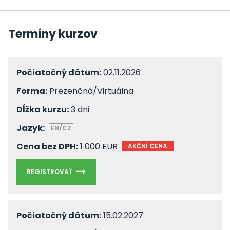
Termíny kurzov
Počiatočný dátum:
02.11.2026
Forma:
Prezenčná/Virtuálna
Dĺžka kurzu:
3 dni
Jazyk:
EN/CZ
Cena bez DPH:
1 000 EUR
AKČNÍ CENA
REGISTROVAŤ
Počiatočný dátum:
15.02.2027