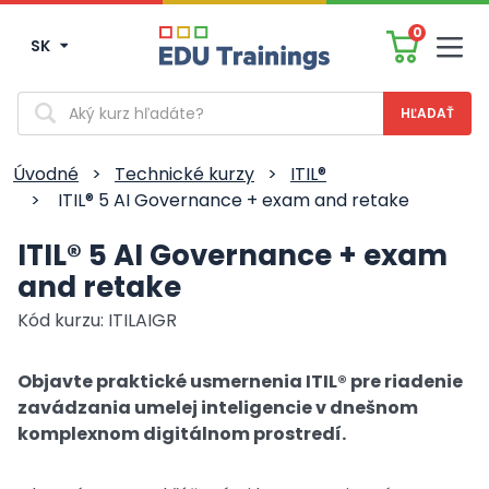
0
SK
Men
Vyhľadávanie
Úvodné
>
Technické kurzy
>
ITIL®
>
ITIL® 5 AI Governance + exam and retake
ITIL® 5 AI Governance + exam
and retake
Kód kurzu: ITILAIGR
Objavte praktické usmernenia ITIL® pre riadenie
zavádzania umelej inteligencie v dnešnom
komplexnom digitálnom prostredí.