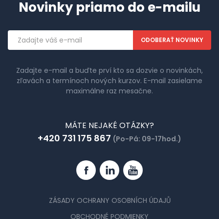
Novinky priamo do e-mailu
Emailová
adresa
Zadajte e-mail a buďte prví kto sa dozvie o novinkách,
zľavách a termínoch nových kurzov. E-mail zasielame
maximálne raz mesačne.
MÁTE NEJAKÉ OTÁZKY?
+420 731 175 867
(Po-Pá: 09-17hod.)
Facebook
Linkedin
YouTube
ZÁSADY OCHRANY OSOBNÍCH ÚDAJŮ
OBCHODNÉ PODMIENKY