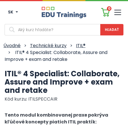
0
SK
Men
Vyhľadávanie
Úvodné
>
Technické kurzy
>
ITIL®
>
ITIL® 4 Specialist: Collaborate, Assure and
Improve + exam and retake
ITIL® 4 Specialist: Collaborate,
Assure and Improve + exam
and retake
Kód kurzu: ITILSPECCAIR
Tento modul kombinovanej praxe pokrýva
kľúčové koncepty piatich ITIL praktík: