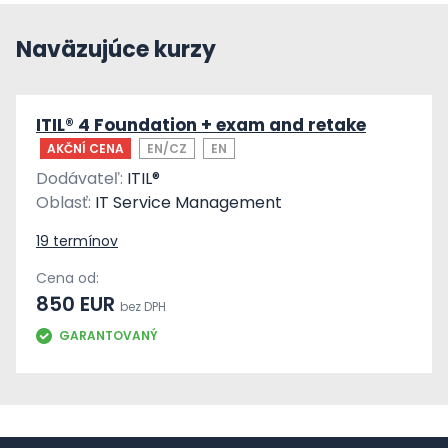
Naväzujúce kurzy
ITIL® 4 Foundation + exam and retake
AKČNÍ CENA
EN/CZ
EN
Dodávateľ:
ITIL®
Oblasť:
IT Service Management
19 termínov
Cena od:
850 EUR
bez DPH
GARANTOVANÝ