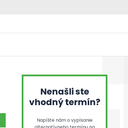
Nenašli ste
vhodný termín?
Napíšte nám o vypísanie
alternatívneho termínu na