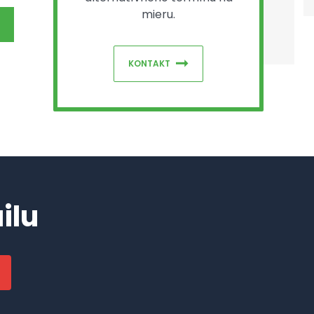
mieru.
KONTAKT
ilu