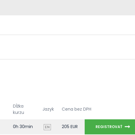
Dĺžka
Jazyk
Cena bez DPH
kurzu
0h 30min
205 EUR
REGISTROVAŤ
EN