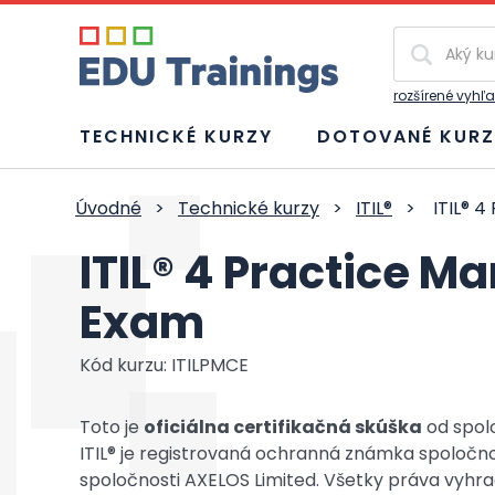
Vyhľadávan
rozšírené vyhľ
TECHNICKÉ KURZY
DOTOVANÉ KURZ
Úvodné
>
Technické kurzy
>
ITIL®
>
ITIL® 4
ITIL® 4 Practice M
Exam
Kód kurzu: ITILPMCE
Toto je
oficiálna certifikačná skúška
od spolo
ITIL® je registrovaná ochranná známka spoločno
spoločnosti AXELOS Limited. Všetky práva vyhr