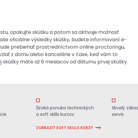
stu, opakujte skúšku a potom sa aktivuje možnosť
aše oficiálne výsledky skúšky, budete informovaní e-
 Bude prebiehať prostredníctvom online proctoringu,
i vziať z domu alebo kancelárie v čase, keď vám to
j skúšky máte až 6 mesiacov od dátumu prvej skúšky.
Široká ponuka technických
Skvelý záka
cie
a soft skills kurzov
servis
ZOBRAZIŤ SOFT SKILLS KURZY