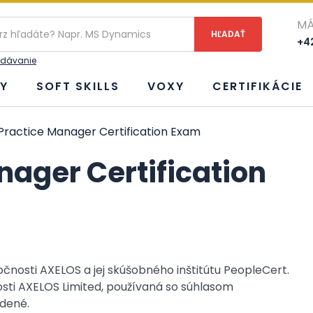
ie
MÁ
+42
adávanie
Y
SOFT SKILLS
VOXY
CERTIFIKÁCIE
 Practice Manager Certification Exam
anager Certification
čnosti AXELOS a jej skúšobného inštitútu PeopleCert.
sti AXELOS Limited, používaná so súhlasom
adené.