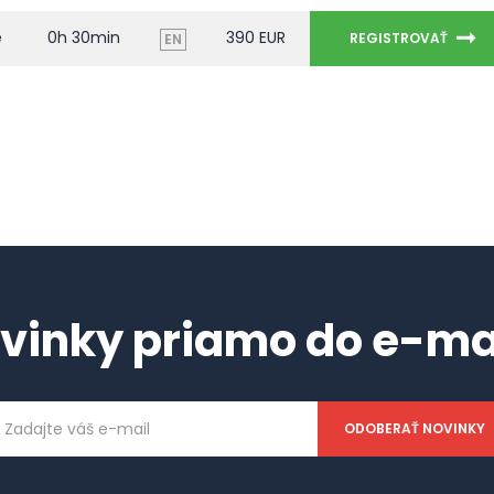
e
0h 30min
390 EUR
REGISTROVAŤ
EN
vinky priamo do e-ma
ailová
dresa