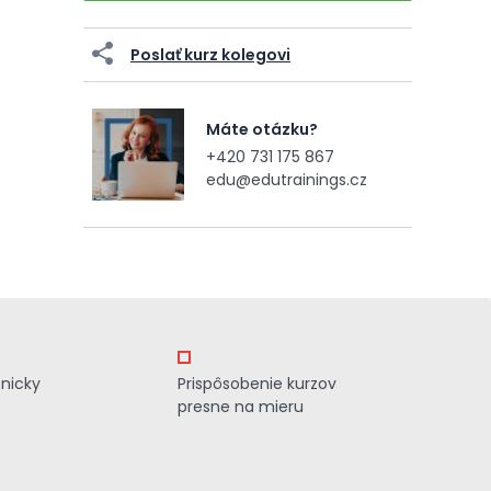
Poslať kurz kolegovi
Máte otázku?
+420 731 175 867
edu@edutrainings.cz
znicky
Prispôsobenie kurzov
presne na mieru