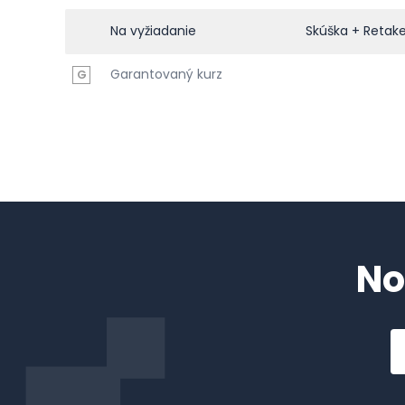
Na vyžiadanie
Skúška + Retak
Garantovaný kurz
G
No
Em
a