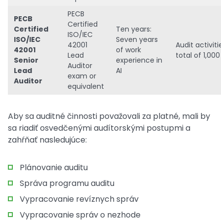
PECB
PECB
Certified
Certified
Ten years:
ISO/IEC
ISO/IEC
Seven years
42001
Audit activiti
42001
of work
Lead
total of 1,00
Senior
experience in
Auditor
Lead
AI
exam or
Auditor
equivalent
Aby sa auditné činnosti považovali za platné, mali by
sa riadiť osvedčenými audítorskými postupmi a
zahŕňať nasledujúce:
Plánovanie auditu
Správa programu auditu
Vypracovanie revíznych správ
Vypracovanie správ o nezhode