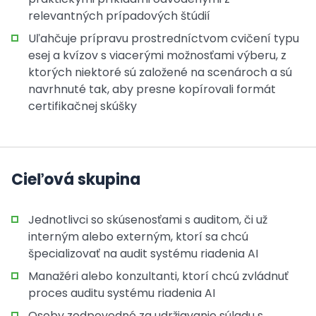
relevantných prípadových štúdií
Uľahčuje prípravu prostredníctvom cvičení typu
esej a kvízov s viacerými možnosťami výberu, z
ktorých niektoré sú založené na scenároch a sú
navrhnuté tak, aby presne kopírovali formát
certifikačnej skúšky
Cieľová skupina
Jednotlivci so skúsenosťami s auditom, či už
interným alebo externým, ktorí sa chcú
špecializovať na audit systému riadenia AI
Manažéri alebo konzultanti, ktorí chcú zvládnuť
proces auditu systému riadenia AI
Osoby zodpovedné za udržiavanie súladu s