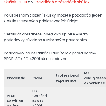
skúšok PECB
a v
Pravidlách a zásadách skúšok
.
Po úspešnom zložení skúšky môžete požiadať o jeden
z nižšie uvedených prihlasovacích údajov.
Certifikát dostanete, hneď ako splníte všetky
požiadavky súvisiace s vybraným poverením.
Požiadavky na certifikáciu audítorov podľa normy
PECB ISO/IEC 42001 sú nasledovné:
MS
Professional
Credential
Exam
audit/asse
experience
experience
PECB
PECB
Certified
Certified
ISO/IEC
ISO/IEC
42001