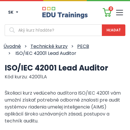
0
SK
Men
Vyhľadávanie
Úvodné
>
Technické kurzy
>
PECB
>
ISO/IEC 42001 Lead Auditor
ISO/IEC 42001 Lead Auditor
Kód kurzu: 42001LA
Školiaci kurz vedúceho audítora ISO/IEC 42001 vám
umožní získať potrebné odborné znalosti pre audit
systémov riadenia umelej inteligencie (AIMS)
aplikácií široko uznávaných zásad, postupov a
techník auditu.