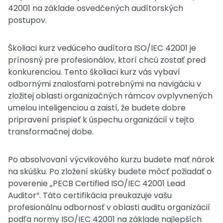
42001 na základe osvedčených audítorských
postupov.
Školiaci kurz vedúceho audítora ISO/IEC 42001 je
prínosný pre profesionálov, ktorí chcú zostať pred
konkurenciou. Tento školiaci kurz vás vybaví
odbornými znalosťami potrebnými na navigáciu v
zložitej oblasti organizačných rámcov ovplyvnených
umelou inteligenciou a zaistí, že budete dobre
pripravení prispieť k úspechu organizácií v tejto
transformačnej dobe.
Po absolvovaní výcvikového kurzu budete mať nárok
na skúšku. Po zložení skúšky budete môcť požiadať o
poverenie „PECB Certified ISO/IEC 42001 Lead
Auditor“. Táto certifikácia preukazuje vašu
profesionálnu odbornosť v oblasti auditu organizácií
podľa normy ISO/IEC 42001 na základe najlepších