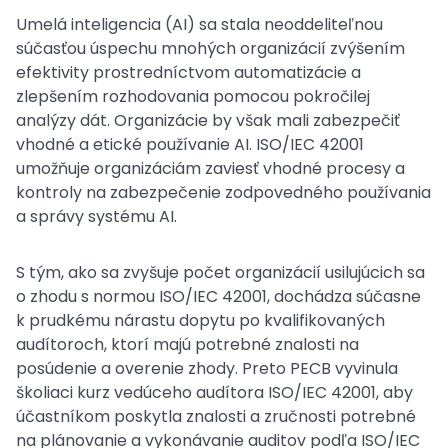
Umelá inteligencia (AI) sa stala neoddeliteľnou
súčasťou úspechu mnohých organizácií zvýšením
efektivity prostredníctvom automatizácie a
zlepšením rozhodovania pomocou pokročilej
analýzy dát. Organizácie by však mali zabezpečiť
vhodné a etické používanie AI. ISO/IEC 42001
umožňuje organizáciám zaviesť vhodné procesy a
kontroly na zabezpečenie zodpovedného používania
a správy systému AI.
S tým, ako sa zvyšuje počet organizácií usilujúcich sa
o zhodu s normou ISO/IEC 42001, dochádza súčasne
k prudkému nárastu dopytu po kvalifikovaných
audítoroch, ktorí majú potrebné znalosti na
posúdenie a overenie zhody. Preto PECB vyvinula
školiaci kurz vedúceho audítora ISO/IEC 42001, aby
účastníkom poskytla znalosti a zručnosti potrebné
na plánovanie a vykonávanie auditov podľa ISO/IEC