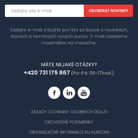
Emailová
adresa
Zadajte e-mail a buďte prví kto sa dozvie o novinkách,
zľavách a termínoch nových kurzov. E-mail zasielame
maximálne raz mesačne.
MÁTE NEJAKÉ OTÁZKY?
+420 731 175 867
(Po-Pá: 09-17hod.)
Facebook
Linkedin
YouTube
ZÁSADY OCHRANY OSOBNÍCH ÚDAJŮ
OBCHODNÉ PODMIENKY
ORGANIZAČNÉ INFORMÁCE KU KURZOM