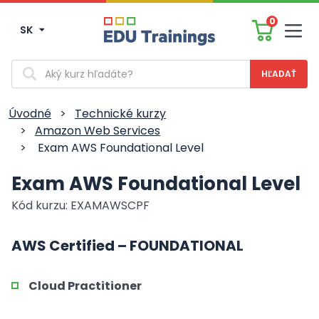
0
SK
Men
Vyhľadávanie
Úvodné
>
Technické kurzy
>
Amazon Web Services
>
Exam AWS Foundational Level
Exam AWS Foundational Level
Kód kurzu: EXAMAWSCPF
AWS Certified – FOUNDATIONAL
Cloud Practitioner