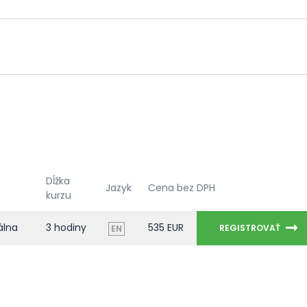
Dĺžka
Jazyk
Cena bez DPH
kurzu
álna
3 hodiny
535 EUR
REGISTROVAŤ
EN