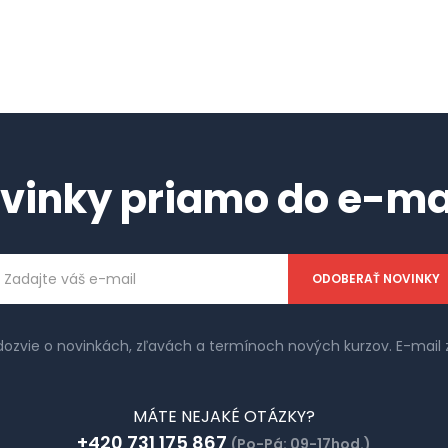
vinky priamo do e-ma
ailová
dresa
 dozvie o novinkách, zľavách a termínoch nových kurzov. E-ma
MÁTE NEJAKÉ OTÁZKY?
+420 731 175 867
(Po-Pá: 09-17hod.)