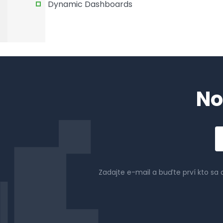
Dynamic Dashboards
No
Em
a
Zadajte e-mail a buďte prví kto sa