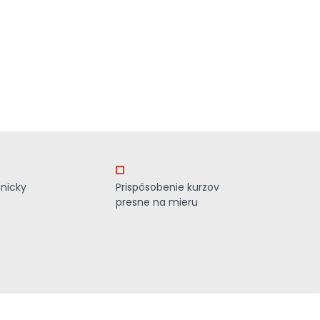
znicky
Prispôsobenie kurzov
presne na mieru