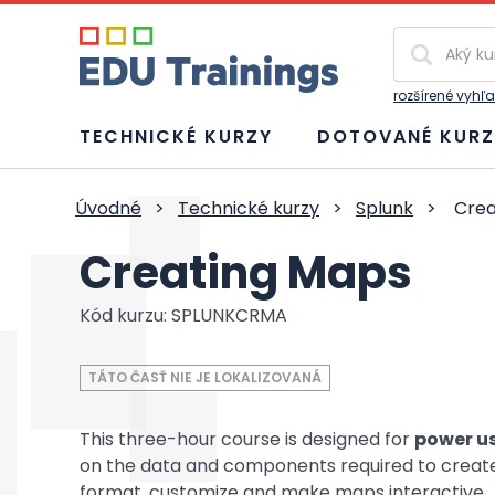
Vyhľadávan
rozšírené vyhľ
TECHNICKÉ KURZY
DOTOVANÉ KURZ
Úvodné
>
Technické kurzy
>
Splunk
>
Crea
Creating Maps
Kód kurzu: SPLUNKCRMA
TÁTO ČASŤ NIE JE LOKALIZOVANÁ
This three-hour course is designed for
power us
on the data and components required to create
format, customize and make maps interactive.