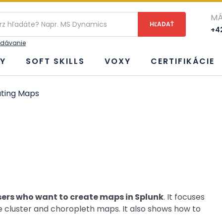
ie
MÁ
+42
adávanie
Y
SOFT SKILLS
VOXY
CERTIFIKÁCIE
ting Maps
ers who want to create maps in Splunk
. It focuses
 cluster and choropleth maps. It also shows how to