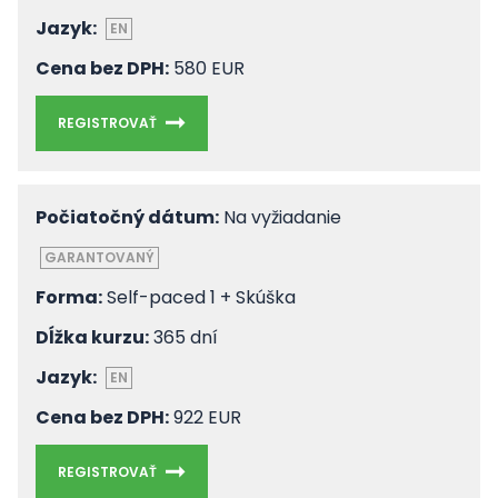
Jazyk:
EN
Cena bez DPH:
580 EUR
REGISTROVAŤ
Počiatočný dátum:
Na vyžiadanie
GARANTOVANÝ
Forma:
Self-paced 1 + Skúška
Dĺžka kurzu:
365 dní
Jazyk:
EN
Cena bez DPH:
922 EUR
REGISTROVAŤ