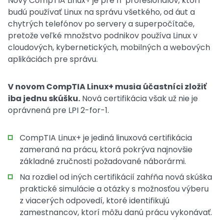
Nový CompTIA Linux+ je pre IT profesionálov, ktorí
budú používať Linux na správu všetkého, od áut a
chytrých telefónov po servery a superpočítače,
pretože veľké množstvo podnikov používa Linux v
cloudových, kybernetických, mobilných a webových
aplikáciách pre správu.
V novom CompTIA Linux+ musia účastníci zložiť
iba jednu skúšku.
Nová certifikácia však už nie je
oprávnená pre LPI 2-for-1.
CompTIA Linux+ je jediná linuxová certifikácia
zameraná na prácu, ktorá pokrýva najnovšie
základné zručnosti požadované náborármi.
Na rozdiel od iných certifikácií zahŕňa nová skúška
praktické simulácie a otázky s možnosťou výberu
z viacerých odpovedí, ktoré identifikujú
zamestnancov, ktorí môžu danú prácu vykonávať.