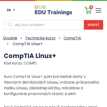
0
SK
Men
Vyhľadávanie
Úvodné
>
Technické kurzy
>
CompTIA
>
CompTIA Linux+
CompTIA Linux+
Kód kurzu: COMPL
Kurz CompTIA Linux+ pokrýva bežné úlohy v
hlavných distribúciách Linuxu, vrátane príkazového
riadku Linuxu, základnej údržby, inštalácie a
konfigurácie pracovných staníc a sietí.