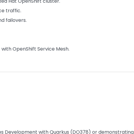
Red Hat OpenShift cluster.
e traffic.
d failovers.
 with OpenShift Service Mesh.
ces Development with Quarkus (DO378) or demonstrating