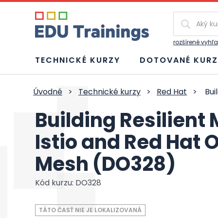
Vyhľadávan
rozšírené vyhľ
TECHNICKÉ KURZY
DOTOVANÉ KURZ
Úvodné
>
Technické kurzy
>
Red Hat
>
Bui
Building Resilient
Istio and Red Hat 
Mesh (DO328)
Kód kurzu: DO328
TÁTO ČASŤ NIE JE LOKALIZOVANÁ