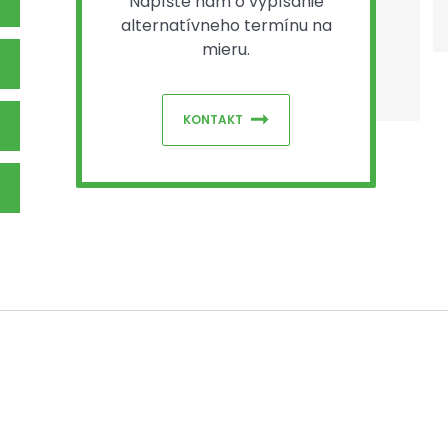
Napíšte nám o vypísanie
alternatívneho termínu na
mieru.
KONTAKT