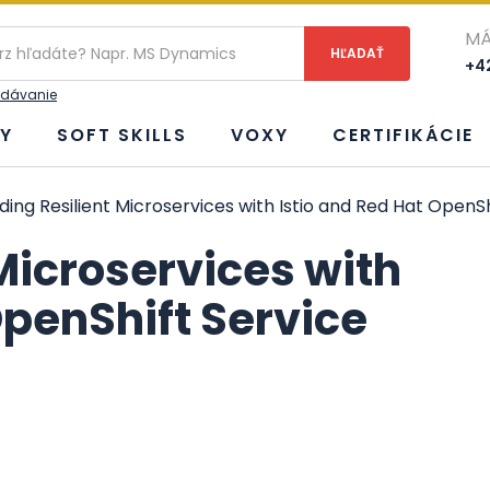
ie
MÁ
+42
adávanie
Y
SOFT SKILLS
VOXY
CERTIFIKÁCIE
lding Resilient Microservices with Istio and Red Hat Open
 Microservices with
OpenShift Service