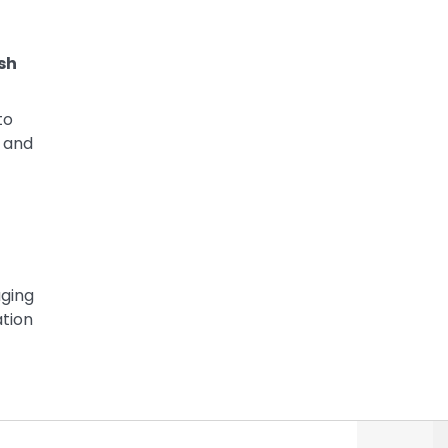
sh
to
, and
aging
ation