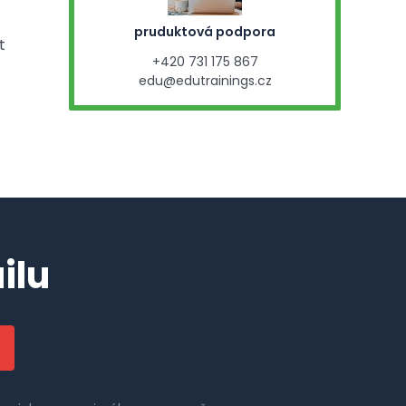
pruduktová podpora
t
+420 731 175 867
edu@edutrainings.cz
ilu