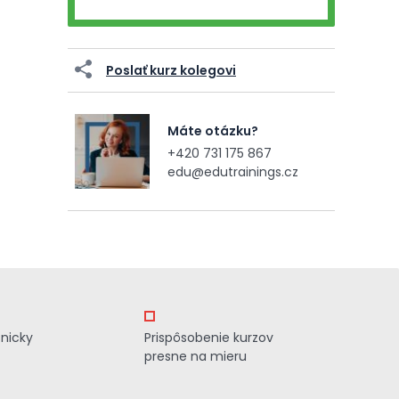
Poslať kurz kolegovi
Máte otázku?
+420 731 175 867
edu@edutrainings.cz
znicky
Prispôsobenie kurzov
presne na mieru