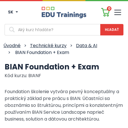
0
SK
Men
Vyhľadávanie
Úvodné
>
Technické kurzy
>
Data & AI
>
BIAN Foundation + Exam
BIAN Foundation + Exam
Kód kurzu: BIANF
Foundation školenie vytvára pevný konceptuálny a
praktický základ pre prácu s BIAN. Účastníci sa
oboznámia so štruktúrou, princípmi a konzistentným
používaním BIAN Service Landscape naprieč
business, solution a dátovou architektúrou.