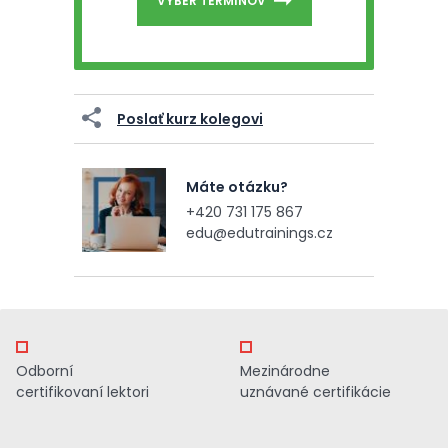
VÝBER TERMÍNOV
Poslať kurz kolegovi
Máte otázku?
+420 731 175 867
edu@edutrainings.cz
Odborní
Mezinárodne
certifikovaní lektori
uznávané certifikácie