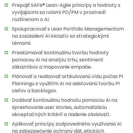
Prepojiť SAFe® Lean-Agile princípy a hodnoty s
vyvíjajúcimi sa rolami PO/PM v prostredí
rozšírenom o AI.
Spolupracovať s Lean Portfolio Managementom
na zosúladení AI iniciatív so strategickými
témami.
Preskúmavať kontinuálnu tvorbu hodnoty
pomocou AI na analýzu trhu, sentiment
zákazníkov a mapovanie empatie.
Plánovať a realizovať artikulovanú víziu počas PI
Planningu s využitím AI na asistovanú tvorbu PI
cieľov a backlogov.
Dodávať kontinuálnu hodnotu pomocou AI na
spresňovanie user stories, automatizáciu
akceptačných kritérií a riadenie závislostí.
Aplikovať princípy zodpovedného využívania AI
na zabezpečenie ochrany dát, etických