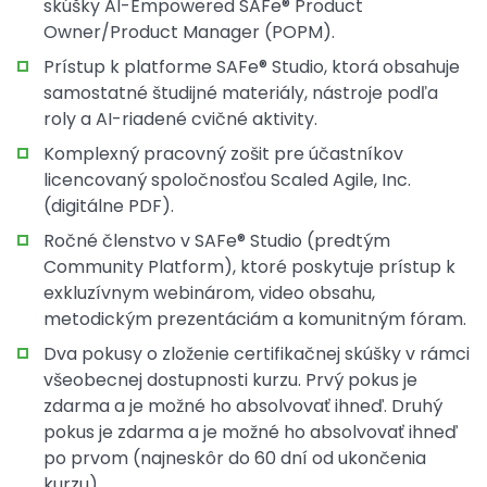
skúšky AI-Empowered SAFe® Product
Owner/Product Manager (POPM).
Prístup k platforme SAFe® Studio, ktorá obsahuje
samostatné študijné materiály, nástroje podľa
roly a AI-riadené cvičné aktivity.
Komplexný pracovný zošit pre účastníkov
licencovaný spoločnosťou Scaled Agile, Inc.
(digitálne PDF).
Ročné členstvo v SAFe® Studio (predtým
Community Platform), ktoré poskytuje prístup k
exkluzívnym webinárom, video obsahu,
metodickým prezentáciám a komunitným fóram.
Dva pokusy o zloženie certifikačnej skúšky v rámci
všeobecnej dostupnosti kurzu. Prvý pokus je
zdarma a je možné ho absolvovať ihneď. Druhý
pokus je zdarma a je možné ho absolvovať ihneď
po prvom (najneskôr do 60 dní od ukončenia
kurzu).