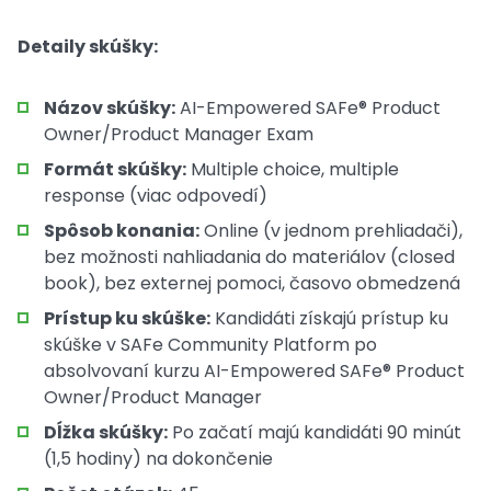
Detaily skúšky:
Názov skúšky:
AI-Empowered SAFe® Product
Owner/Product Manager Exam
Formát skúšky:
Multiple choice, multiple
response (viac odpovedí)
Spôsob konania:
Online (v jednom prehliadači),
bez možnosti nahliadania do materiálov (closed
book), bez externej pomoci, časovo obmedzená
Prístup ku skúške:
Kandidáti získajú prístup ku
skúške v SAFe Community Platform po
absolvovaní kurzu AI-Empowered SAFe® Product
Owner/Product Manager
Dĺžka skúšky:
Po začatí majú kandidáti 90 minút
(1,5 hodiny) na dokončenie