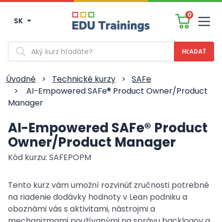
0
SK
Men
Vyhľadávanie
Úvodné
>
Technické kurzy
>
SAFe
>
AI-Empowered SAFe® Product Owner/Product
Manager
AI-Empowered SAFe® Product
Owner/Product Manager
Kód kurzu: SAFEPOPM
Tento kurz vám umožní rozvinúť zručnosti potrebné
na riadenie dodávky hodnoty v Lean podniku a
oboznámi vás s aktivitami, nástrojmi a
mechanizmami používanými na správu backlogov a