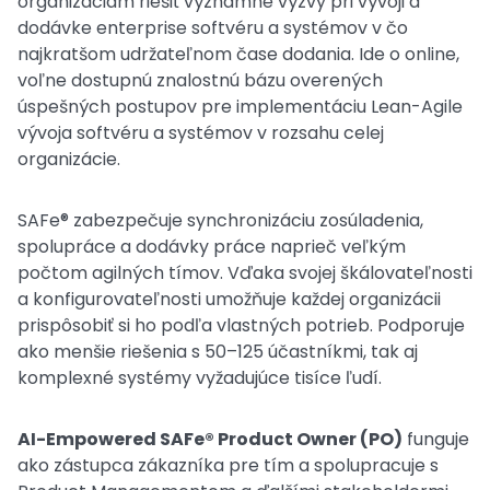
organizáciám riešiť významné výzvy pri vývoji a
dodávke enterprise softvéru a systémov v čo
najkratšom udržateľnom čase dodania. Ide o online,
voľne dostupnú znalostnú bázu overených
úspešných postupov pre implementáciu Lean-Agile
vývoja softvéru a systémov v rozsahu celej
organizácie.
SAFe® zabezpečuje synchronizáciu zosúladenia,
spolupráce a dodávky práce naprieč veľkým
počtom agilných tímov. Vďaka svojej škálovateľnosti
a konfigurovateľnosti umožňuje každej organizácii
prispôsobiť si ho podľa vlastných potrieb. Podporuje
ako menšie riešenia s 50–125 účastníkmi, tak aj
komplexné systémy vyžadujúce tisíce ľudí.
AI-Empowered SAFe® Product Owner (PO)
funguje
ako zástupca zákazníka pre tím a spolupracuje s