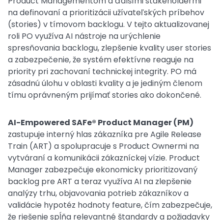
Product Managementom a ďalšími stakeholdermi
na definovaní a prioritizácii užívateľských príbehov
(stories) v tímovom backlogu. V tejto aktualizovanej
roli PO využíva AI nástroje na urýchlenie
spresňovania backlogu, zlepšenie kvality user stories
a zabezpečenie, že systém efektívne reaguje na
priority pri zachovaní technickej integrity. PO má
zásadnú úlohu v oblasti kvality a je jediným členom
tímu oprávneným prijímať stories ako dokončené.
AI-Empowered SAFe® Product Manager (PM)
zastupuje interný hlas zákazníka pre Agile Release
Train (ART) a spolupracuje s Product Ownermi na
vytváraní a komunikácii zákazníckej vízie. Product
Manager zabezpečuje ekonomicky prioritizovaný
backlog pre ART a teraz využíva AI na zlepšenie
analýzy trhu, objavovania potrieb zákazníkov a
validácie hypotéz hodnoty feature, čím zabezpečuje,
že riešenie spĺňa relevantné štandardy a požiadavky