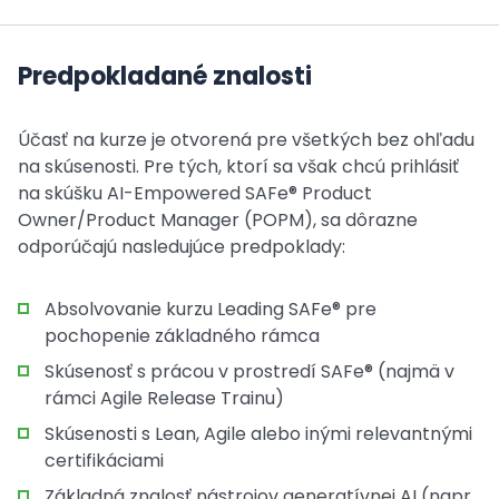
Predpokladané znalosti
Účasť na kurze je otvorená pre všetkých bez ohľadu
na skúsenosti. Pre tých, ktorí sa však chcú prihlásiť
na skúšku AI-Empowered SAFe® Product
Owner/Product Manager (POPM), sa dôrazne
odporúčajú nasledujúce predpoklady:
Absolvovanie kurzu Leading SAFe® pre
pochopenie základného rámca
Skúsenosť s prácou v prostredí SAFe® (najmä v
rámci Agile Release Trainu)
Skúsenosti s Lean, Agile alebo inými relevantnými
certifikáciami
Základná znalosť nástrojov generatívnej AI (napr.