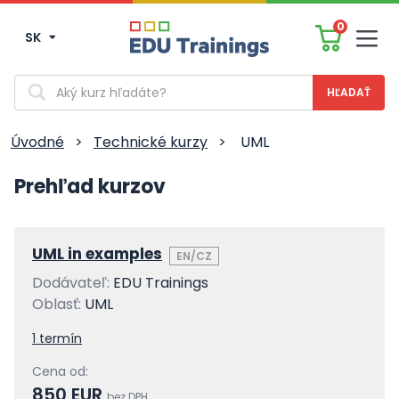
0
SK
Men
Vyhľadávanie
Úvodné
>
Technické kurzy
>
UML
Prehľad kurzov
UML in examples
EN/CZ
Dodávateľ:
EDU Trainings
Oblasť:
UML
1 termín
Cena od:
850 EUR
bez DPH