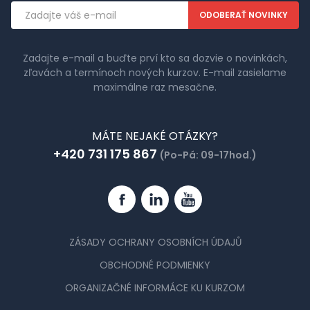
Emailová
adresa
Zadajte e-mail a buďte prví kto sa dozvie o novinkách,
zľavách a termínoch nových kurzov. E-mail zasielame
maximálne raz mesačne.
MÁTE NEJAKÉ OTÁZKY?
+420 731 175 867
(Po-Pá: 09-17hod.)
Facebook
Linkedin
YouTube
ZÁSADY OCHRANY OSOBNÍCH ÚDAJŮ
OBCHODNÉ PODMIENKY
ORGANIZAČNÉ INFORMÁCE KU KURZOM