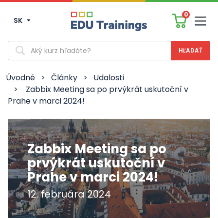
0
SK
Men
Vyhľadávanie
Úvodné
>
Články
>
Udalosti
>
Zabbix Meeting sa po prvýkrát uskutoční v
Prahe v marci 2024!
Zabbix Meeting sa po
prvýkrát uskutoční v
Prahe v marci 2024!
12. februára 2024