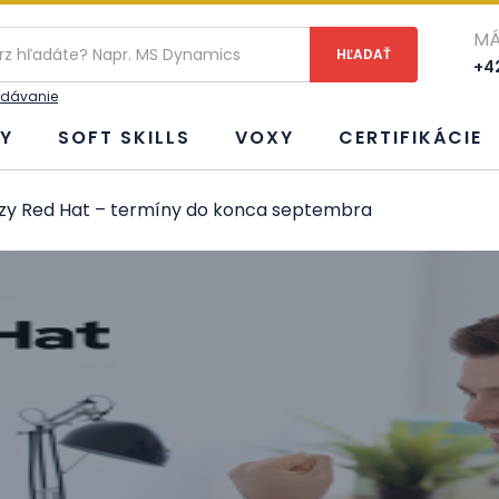
ie
MÁ
+42
adávanie
Y
SOFT SKILLS
VOXY
CERTIFIKÁCIE
rzy Red Hat – termíny do konca septembra