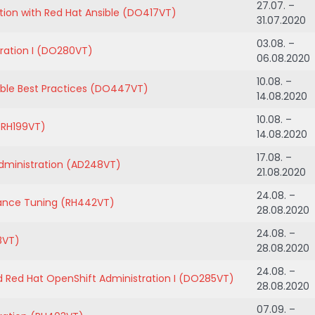
27.07. –
ion with Red Hat Ansible (DO417VT)
31.07.2020
03.08. –
ration I (DO280VT)
06.08.2020
10.08. –
ble Best Practices (DO447VT)
14.08.2020
10.08. –
(RH199VT)
14.08.2020
17.08. –
Administration (AD248VT)
21.08.2020
24.08. –
mance Tuning (RH442VT)
28.08.2020
24.08. –
18VT)
28.08.2020
24.08. –
d Red Hat OpenShift Administration I (DO285VT)
28.08.2020
07.09. –