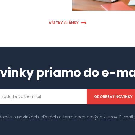
VŠETKY ČLÁNKY
vinky priamo do e-ma
ailová
dresa
 dozvie o novinkách, zľavách a termínoch nových kurzov. E-ma