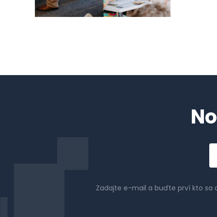
No
Em
a
Zadajte e-mail a buďte prví kto sa