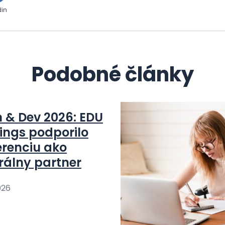
din
Podobné články
n & Dev 2026: EDU
ings podporilo
erenciu ako
rálny partner
026