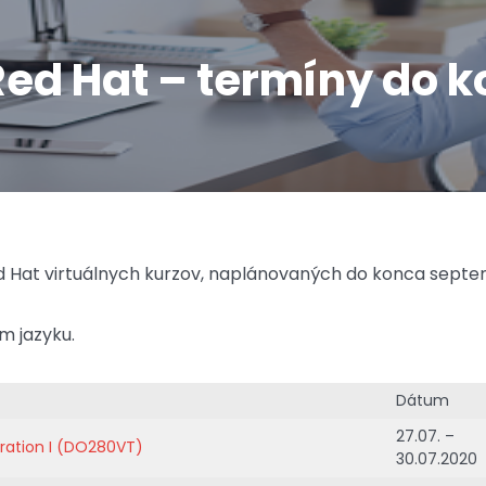
 Red Hat – termíny do
d Hat virtuálnych kurzov, naplánovaných do konca septe
m jazyku.
Dátum
27.07. –
ration I (DO280VT)
30.07.2020