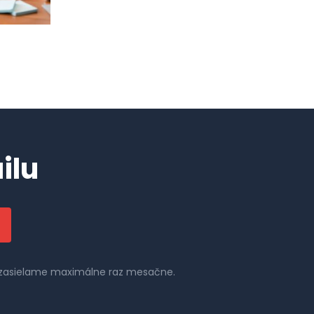
ilu
il zasielame maximálne raz mesačne.