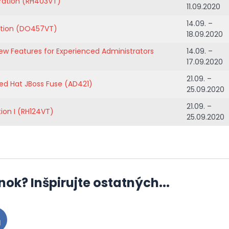
tration (RH403VT)
11.09.2020
14.09. –
ation (DO457VT)
18.09.2020
New Features for Experienced Administrators
14.09. –
17.09.2020
21.09. –
d Hat JBoss Fuse (AD421)
25.09.2020
21.09. –
ion I (RH124VT)
25.09.2020
nok? Inšpirujte ostatných...