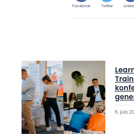
Facebook
Twitter
Linke
Lear
Train
konf
gene
6. júla 2