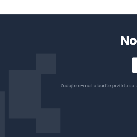
No
Em
a
Zadajte e-mail a buďte prví kto sa