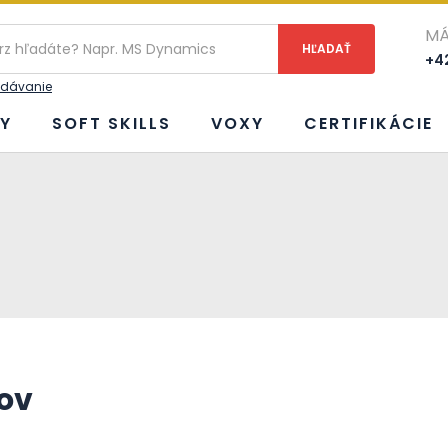
ie
MÁ
+42
adávanie
Y
SOFT SKILLS
VOXY
CERTIFIKÁCIE
ov