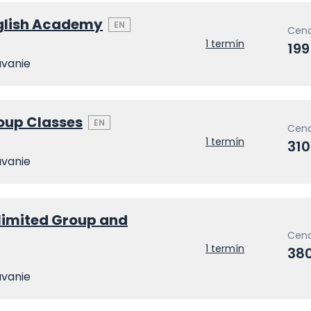
nglish Academy
EN
Cena
1 termín
199
ávanie
oup Classes
EN
Cena
1 termín
310
ávanie
limited Group and
Cena
1 termín
38
ávanie