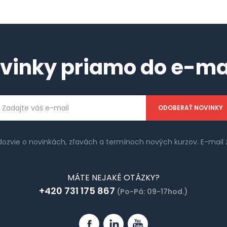
vinky priamo do e-ma
ailová
dresa
 dozvie o novinkách, zľavách a termínoch nových kurzov. E-ma
MÁTE NEJAKÉ OTÁZKY?
+420 731 175 867
(Po-Pá: 09-17hod.)