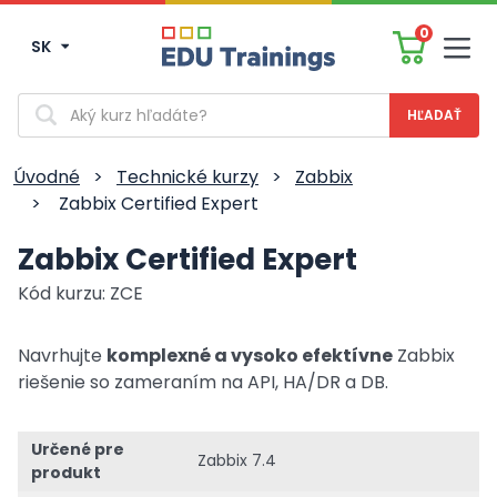
0
SK
Men
Vyhľadávanie
Úvodné
>
Technické kurzy
>
Zabbix
>
Zabbix Certified Expert
Zabbix Certified Expert
Kód kurzu: ZCE
Navrhujte
komplexné a vysoko efektívne
Zabbix
riešenie so zameraním na API, HA/DR a DB.
Určené pre
Zabbix 7.4
produkt