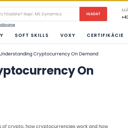
ie
MÁ
+42
adávanie
Y
SOFT SKILLS
VOXY
CERTIFIKÁCIE
Understanding Cryptocurrency On Demand
yptocurrency On
cs of crypto, how cryptocurrencies work and how