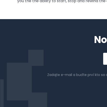
you the the ability to start, stop and rewind the
No
Em
a
Zadajte e-mail a buďte prví kto sa