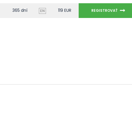
365 dní
119 EUR
REGISTROVAŤ
EN