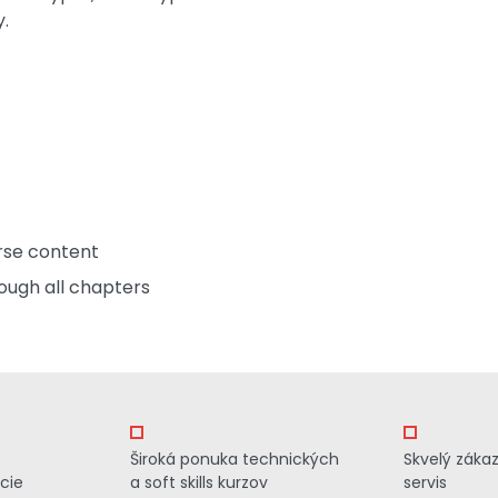
.
rse content
ough all chapters
Široká ponuka technických
Skvelý záka
cie
a soft skills kurzov
servis