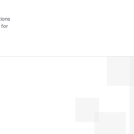
tions
 for