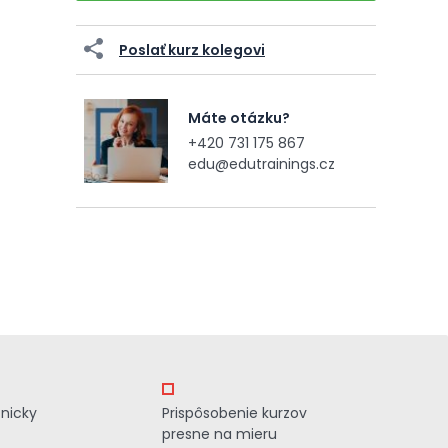
Poslať kurz kolegovi
Máte otázku?
+420 731 175 867
edu@edutrainings.cz
znicky
Prispôsobenie kurzov
presne na mieru