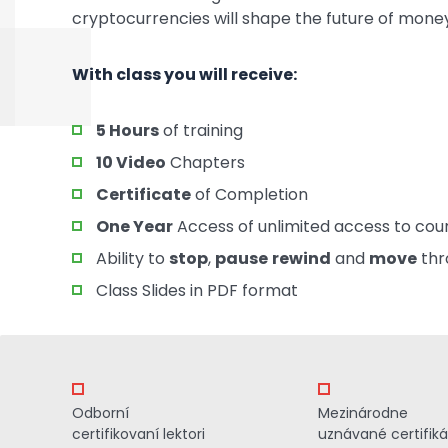
cryptocurrencies will shape the future of money
With class you will receive:
5 Hours
of training
10 Video
Chapters
Certificate
of Completion
One Year
Access of unlimited access to cou
Ability to
stop
,
pause
rewind
and
move
thr
Class Slides in PDF format
Odborní
Mezinárodne
certifikovaní lektori
uznávané certifiká