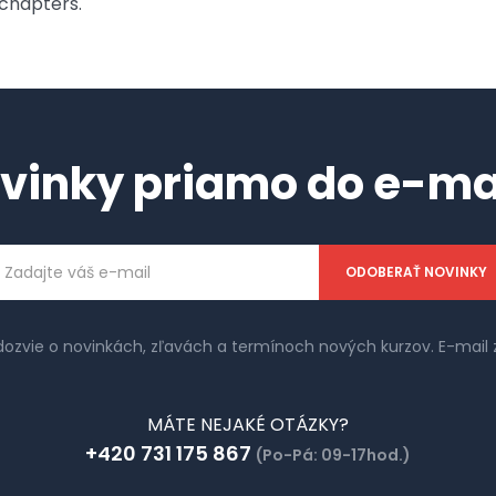
 chapters.
vinky priamo do e-ma
ailová
dresa
 dozvie o novinkách, zľavách a termínoch nových kurzov. E-ma
MÁTE NEJAKÉ OTÁZKY?
+420 731 175 867
(Po-Pá: 09-17hod.)